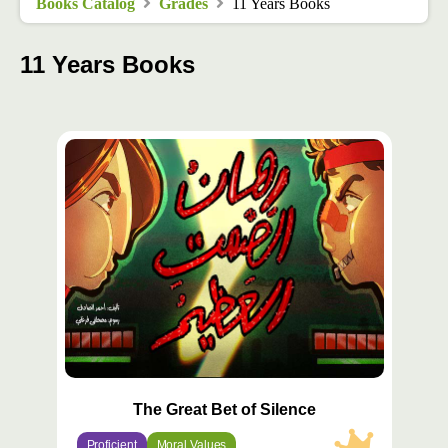
Books Catalog
Grades
11 Years Books
11 Years Books
محتوى
مميّز
The Great Bet of Silence
Proficient
Moral Values