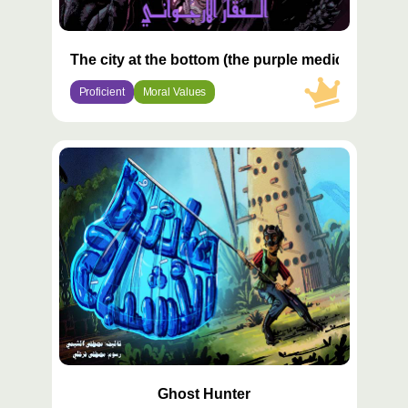
The city at the bottom (the purple medicine) 3
Proficient
Moral Values
محتوى
مميّز
Ghost Hunter