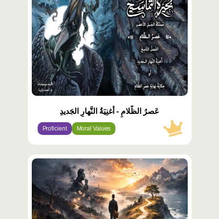
عَصرُ الظَّلامِ - أُغنِيَةُ النَّهارِ الجَديدِ
Proficient
Moral Values
محتوى
مميّز