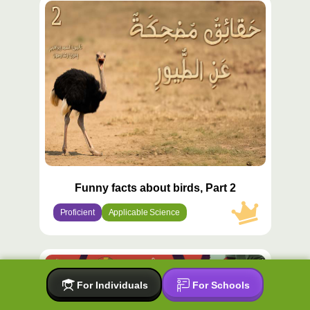
محتوى
مميّز
Funny facts about birds, Part 2
Proficient
Applicable Science
محتوى
مميّز
For Individuals
For Schools