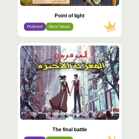
Point of light
Proficient
Moral Values
محتوى
مميّز
The final battle