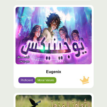
محتوى
مميّز
Eugenix
Proficient
Moral Values
محتوى
مميّز