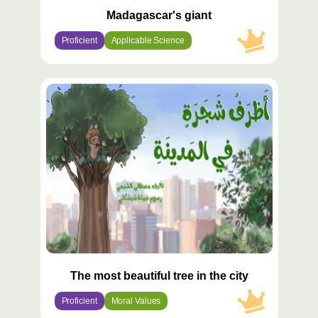
Madagascar's giant
Proficient
Applicable Science
محتوى
مميّز
The most beautiful tree in the city
Proficient
Moral Values