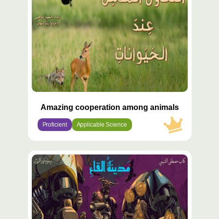
Amazing cooperation among animals
Proficient
Applicable Science
محتوى
مميّز