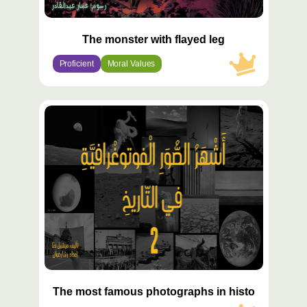
The monster with flayed leg
Proficient
Moral Values
محتوى
مميّز
The most famous photographs in history 2