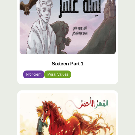
Sixteen Part 1
Proficient
Moral Values
محتوى
مميّز