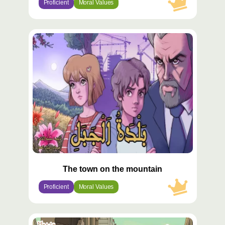
Proficient
Moral Values
محتوى
مميّز
The town on the mountain
Proficient
Moral Values