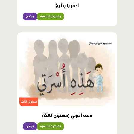
أحْمَرُ يا بِطّيخُ
مفاهيم أساسية
مبتدئ
هذه أسرتي (مستوى ثالث)
مفاهيم أساسية
مبتدئ