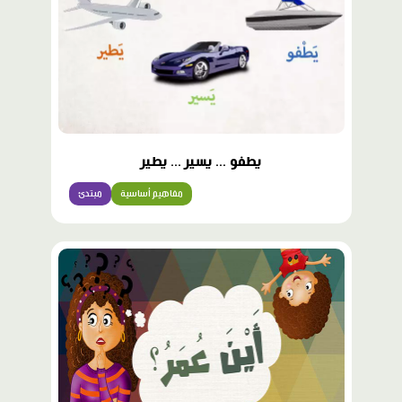
يطفو ... يسير ... يطير
مفاهيم أساسية
مبتدئ