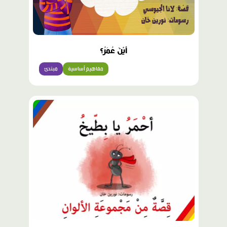
أَيْنَ عُمَرُ؟
مفاهيم أساسية
مبتدئ