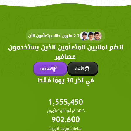
2.2 مليون طالب يتعلّمون الآن
انضم لملايين المتعلّمين الذين يستخدمون
عصافير
الأفراد
المدارس
في آخر 30 يومًا فقط
1,555,450
كتابًا قرأها المتعلّمون
902,600
ساعات قراءة أنجزت