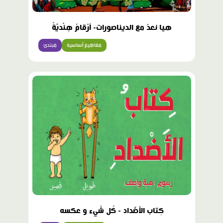
هيا نعدّ مع الديناصورات- أرْقامٌ هِنْديَّةٌ
مفاهيم أساسية
مبتدئ
كِتاب الأضّداد - كُل شَيء و عكسه