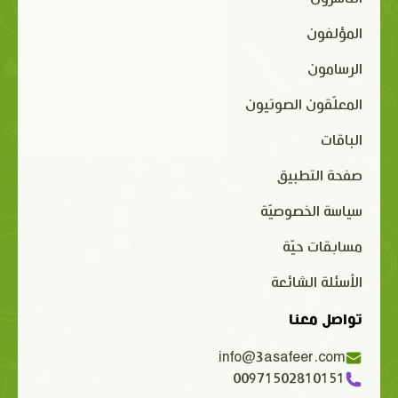
المؤلفون
الرسامون
المعلّقون الصوتيون
الباقات
صفحة التطبيق
سياسة الخصوصيّة
مسابقات حيّة
الأسئلة الشائعة
تواصل معنا
info@3asafeer.com
00971502810151