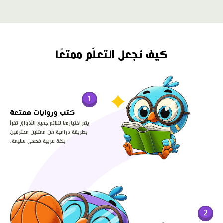
كيف نجعل التعلّم ممتعًا
1
كتب وروايات ممتعة
يتم اختيارها لتلائم جميع الأذواق تقرأ
بطريقة درامية من ممثلين محترفين
بلغة عربية فصحى سليمة.
2