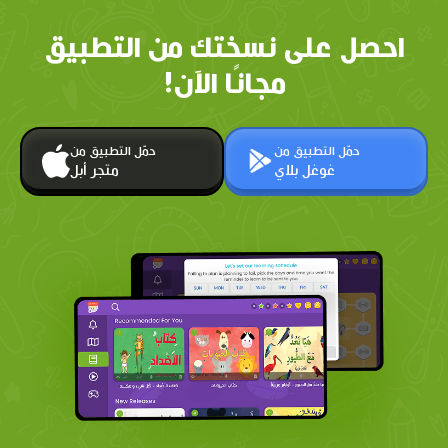
احصل على نسختك من التطبيق
مجانًا الآن!
حمّل التطبيق من
حمّل التطبيق من
غوغل بلاي
متجر أبل