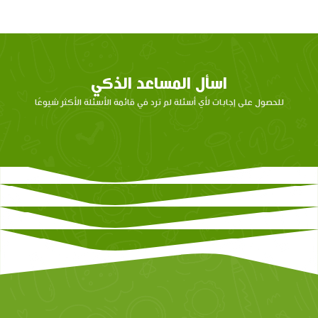
اسأل المساعد الذكي
للحصول على إجابات لأي أسئلة لم ترد في قائمة الأسئلة الأكثر شيوعًا
مرحبًا بك أنا المساعد الذكي من
عصافير، كيف يمكنني المساعدة
اليوم؟
Hello, I'm 3asafeer's smart chat
support assistant. How can I
help you today?