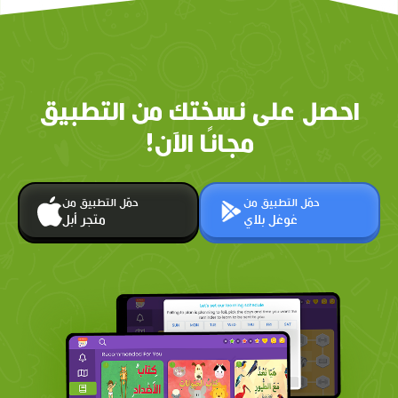
احصل على نسختك من التطبيق
مجانًا الآن!
حمّل التطبيق من
حمّل التطبيق من
غوغل بلاي
متجر أبل