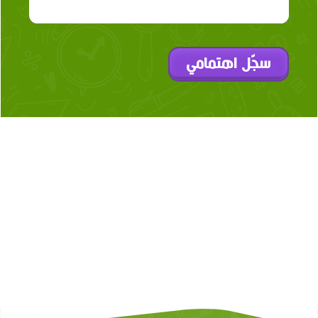
سجّل اهتمامي