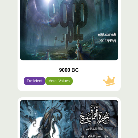
9000 BC
Proficient
Moral Values
محتوى
مميّز