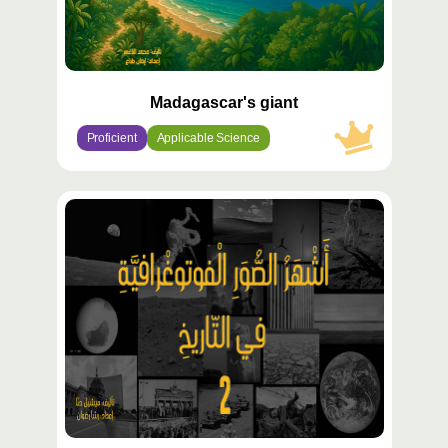
Madagascar's giant
Proficient
Applicable Science
محتوى
مميّز