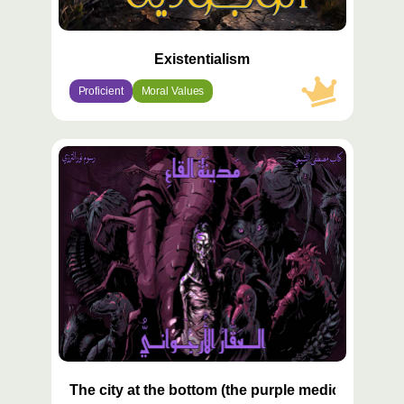
Existentialism
Proficient
Moral Values
محتوى
مميّز
The city at the bottom (the purple medicine) 3