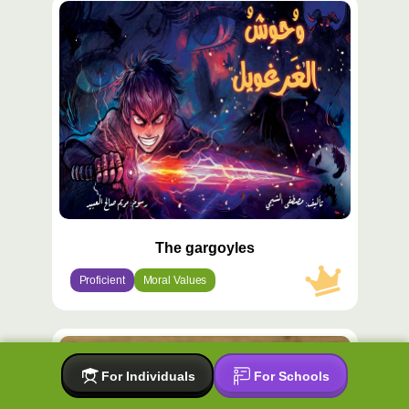
محتوى
مميّز
The gargoyles
Proficient
Moral Values
محتوى
مميّز
For Individuals
For Schools