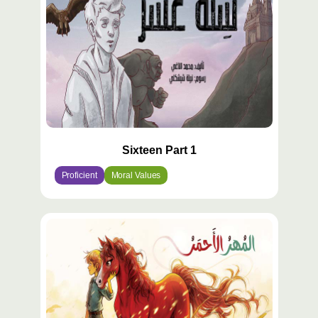
Sixteen Part 1
Proficient
Moral Values
محتوى
مميّز