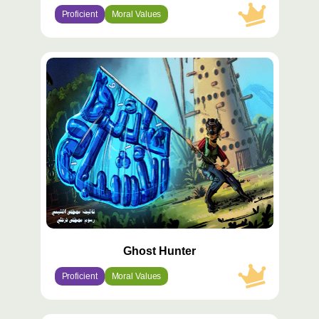
Proficient
Moral Values
محتوى
مميّز
Ghost Hunter
Proficient
Moral Values