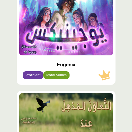
Eugenix
Proficient
Moral Values
محتوى
مميّز