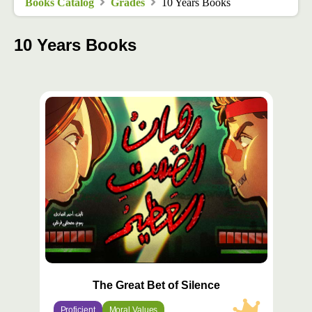
Books Catalog
Grades
10 Years Books
10 Years Books
محتوى
مميّز
The Great Bet of Silence
Proficient
Moral Values