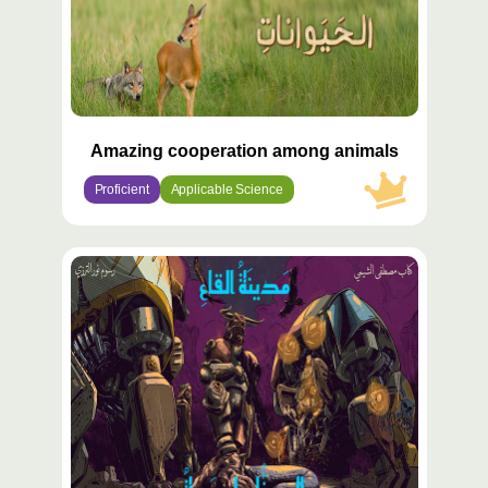
Amazing cooperation among animals
Proficient
Applicable Science
محتوى
مميّز