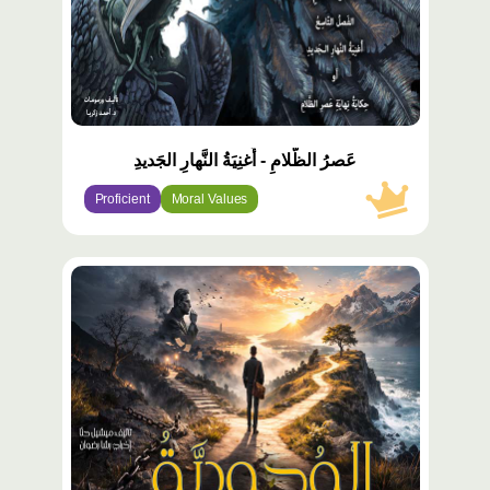
عَصرُ الظَّلامِ - أُغنِيَةُ النَّهارِ الجَديدِ
Proficient
Moral Values
محتوى
مميّز