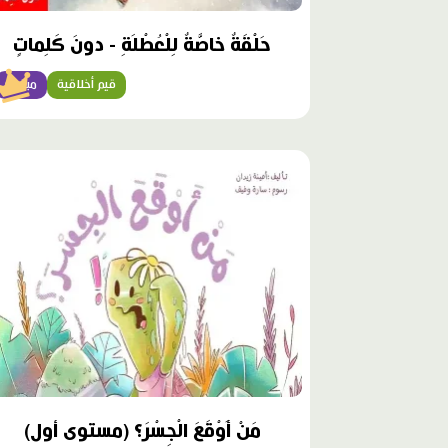
حَلْقَةٌ خاصَّةٌ لِلْعُطْلَةِ - دونَ كَلِماتٍ
قيم أخلاقية
مبتدئ
محتوى
مميّز
مَنْ أَوْقَعَ الْجِسْرَ؟ (مستوى أول)