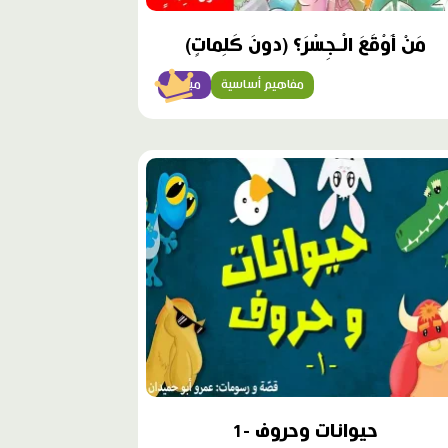
مَنْ أَوْقَعَ الْـجِسْرَ؟ (دونَ كَلِماتٍ)
مفاهيم أساسية
مبتدئ
وى
ز
حيوانات وحروف -1