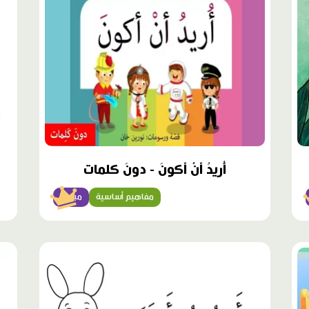
أُريدُ أنْ أكونَ - دونَ كلمات
مفاهيم أساسية
مبتدئ
محتوى
محت
مميّز
مميّ