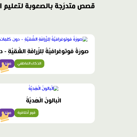
قصص متدرّجة بالصعوبة لتعليم ال
محتوى
مميّز
صورَةٌ فوتوغرافيَّةٌ لِلزَّرافَةِ الشَّقيَّةِ
الذكاء العاطفي
مبتدئ
محتوى
مميّز
الْبالونُ الْهَديَّةُ
قيم أخلاقية
مبتدئ