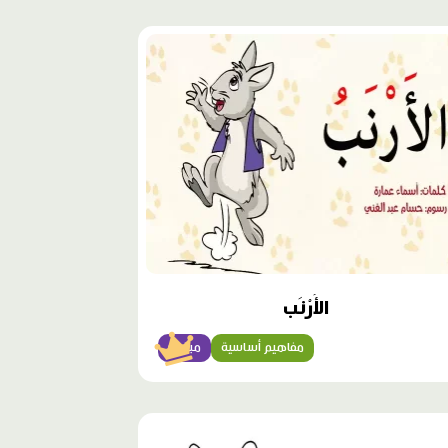
وى
ز
الأَرْنَب
مفاهيم أساسية
مبتدئ
وى
ز