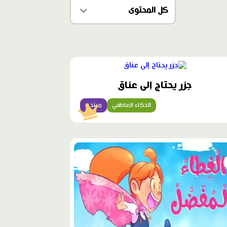
محتوى
مميّز
جزر يحتاج إلى عناق
الذكاء العاطفي
مبتدئ
وى
ز