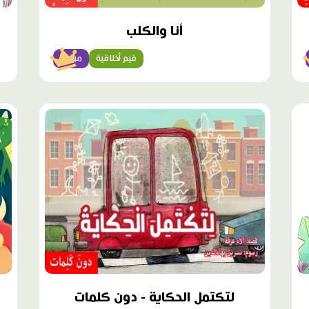
أنا والكلب
قيم أخلاقية
مبتدئ
محتوى
محت
مميّز
مميّ
لتكتمل الحكاية - دون كلمات