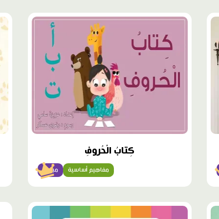
محتوى
محت
مميّز
مميّ
كِتابُ الْحُروفِ
مفاهيم أساسية
مبتدئ
محتوى
محت
مميّز
مميّ