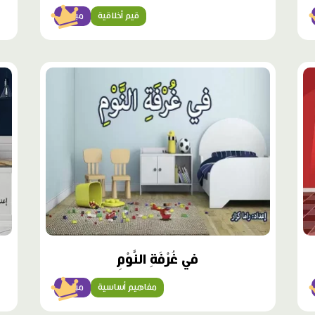
قيم أخلاقية
مبتدئ
محتوى
محت
مميّز
مميّ
في غُرْفَةِ النَّوْمِ
مفاهيم أساسية
مبتدئ