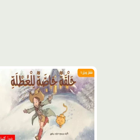
محتوى
مميّز