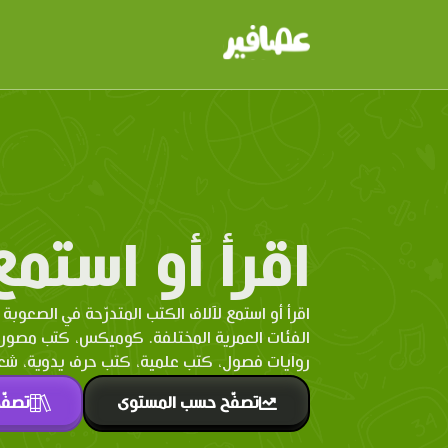
اقرأ أو استمع
اقرأ أو استمع لآلاف الكتب المتدرّحة في الصعوبة 
الفئات العمرية المختلفة. كوميكس، كتب مصو
روايات فصول، كتب علمية، كتب حرف يدوية، شعر 
تصفّح حسب المستوى
تصفّ