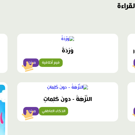
قراءة
محتوى
مميّز
 - دون كلمات
وَرْدَةٌ
قيم أخلاقية
مبتدئ
محتوى
محت
مميّز
مميّ
النُّزْهَةُ - دونَ كَلِماتٍ
الذكاء العاطفي
مبتدئ