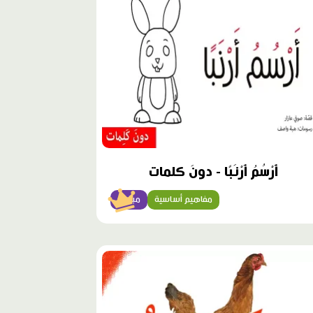
أَرْسُمُ أَرْنَبًا - دونَ كلمات
مفاهيم أساسية
مبتدئ
وى
ز