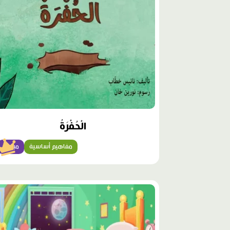
الْحُفْرَةُ
مفاهيم أساسية
مبتدئ
محتوى
مميّز