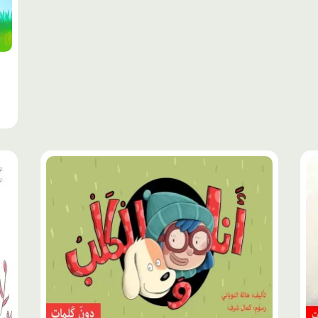
محتوى
محت
مميّز
مميّ