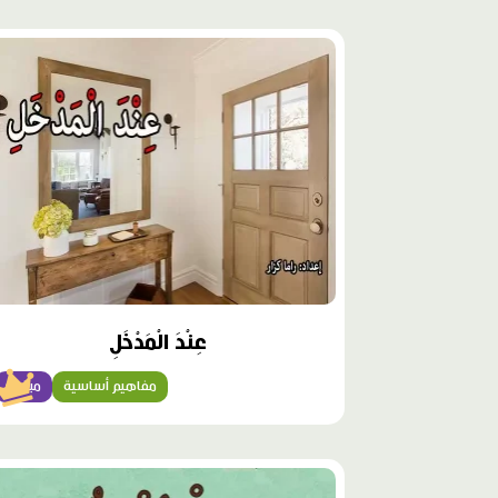
محتوى
مميّز
عِنْدَ الْمَدْخَلِ
مفاهيم أساسية
مبتدئ
محتوى
مميّز