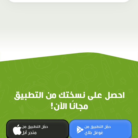
احصل على نسختك من التطبيق
مجانًا الآن!
حمّل التطبيق من
حمّل التطبيق من
غوغل بلاي
متجر أبل