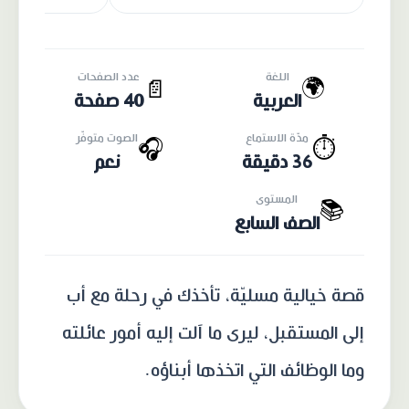
اللغة
عدد الصفحات
🌍
📄
العربية
40 صفحة
مدّة الاستماع
الصوت متوفّر
🎧
⏱️
36 دقيقة
نعم
المستوى
📚
الصف السابع
قصة خيالية مسليّة، تأخذك في رحلة مع أب
إلى المستقبل، ليرى ما آلت إليه أمور عائلته
وما الوظائف التي اتخذها أبناؤه.