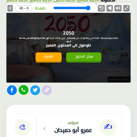
الصفوف:
الصف السابع
،
الصف الثامن
،
الصف التاسع
،
الصف العاشر
1.0X
Speed
صفحة
0 - 20
2050
قصة خيالية مسليّة، تأخذك في رحلة مع أب إلى المستقبل، ليرى ما آلت إليه أمور عائلته وما الوظائف التي اتخذها
أبناؤه.
للوصول إلى المحتوى المميّز
سجّل الدخول
اشترك
الناشر: دار عصافير
›
المؤلف
✍️
🎨
عمرو أبو حميدان