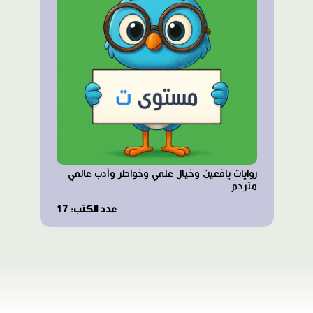
روايات يافعين وخيال علمي وخواطر وأدب عالمي
مترجم
عدد الكتب: 17