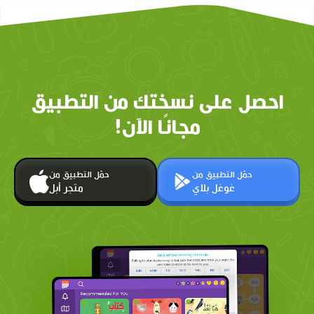
احصل على نسختك من التطبيق
مجانًا الآن!
حمّل التطبيق من
حمّل التطبيق من
غوغل بلاي
متجر أبل