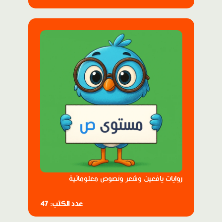
روايات يافعين وشعر ونصوص معلوماتية
عدد الكتب: 47