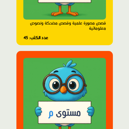
قصص مصورة علمية وقصص مضحكة ونصوص
معلوماتية
عدد الكتب: 45