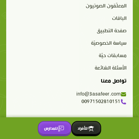
المعلّقون الصوتيون
الباقات
صفحة التطبيق
سياسة الخصوصيّة
مسابقات حيّة
الأسئلة الشائعة
تواصل معنا
info@3asafeer.com
00971502810151
حقوق الملكية الفكرية محفوظة 2015-2026 © 3asafeer.com
للأفراد
للمدارس