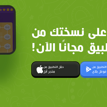
على نسختك من
بيق مجانًا الآن!
 التطبيق من
حمّل التطبيق من
غوغل بلاي
متجر أبل