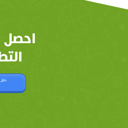
احصل 
التط
حمّل