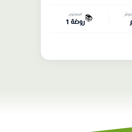
وفّر
المستوى
📚
روضة 1