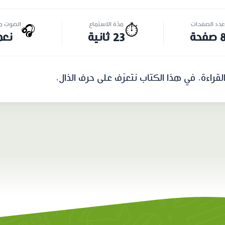
عدد الصفحات
مدّة الاستماع
الصوت مت
🎧
⏱️
 صفحة
23 ثانية
نعم
راءة. في هذا الكتاب نتعرّف على حرف الذال.