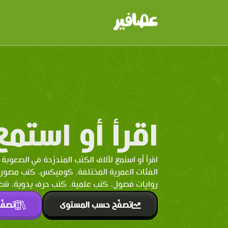
اقرأ أو استمع
اقرأ أو استمع لآلاف الكتب المتدرّحة في الصعوبة 
الفئات العمرية المختلفة. كوميكس، كتب مصو
روايات فصول، كتب علمية، كتب حرف يدوية، شعر 
تصفّح حسب المستوى
تصفّ