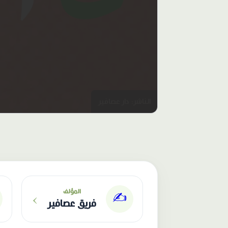
الناشر: دار عصافير
›
المؤلف
✍️
فريق عصافير