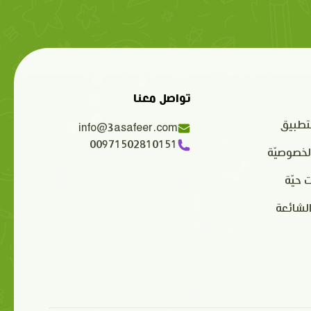
تواصل معنا
تطبيق
info@3asafeer.com
00971502810151
لخصوصيّة
 حيّة
الشائعة