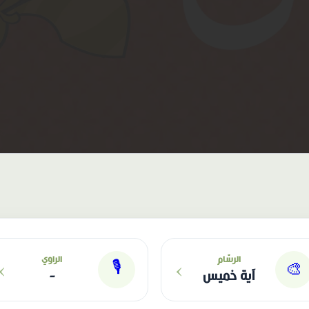
›
›
الرسّام
الراوي
🎙
🎨
آية خميس
-