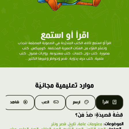
اقرأ أو استمع
اقرأ أو استمع لآلاف الكتب المتدرّحة في الصعوبة المصمّمة لتجذب
وتعلّم القرّاء من الفئات العمرية المختلفة. كوميكس، كتب
مصورة، كتب دون كلمات، كتب مسجوعة، روايات فصول، كتب
علمية، كتب حرف يدوية، شعر وخواطر وغيرها الكثير...
موارد تعليمية مجانيّة
اقرأ
ارسم
العب
شاهد
قِصَّةُ قَصيدَةٍ: ضِدُّ مَنْ؟
الموضوعات:
معلومات عامة
،
تاريخ
،
شعر ونثر