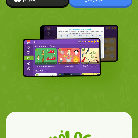
غوغل بلاي
متجر أبل