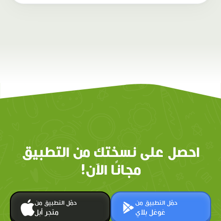
احصل على نسختك من التطبيق
مجانًا الآن!
حمّل التطبيق من
حمّل التطبيق من
غوغل بلاي
متجر أبل