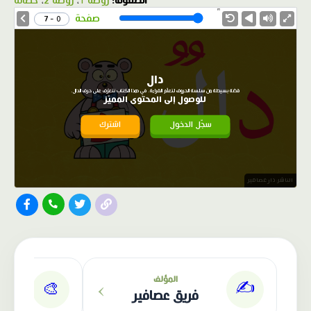
الصفوف:
روضة 1
،
روضة 2
،
حضانة
1.0X
Speed
صفحة
0 - 7
دال
قصّة بسيطة من سلسة الحروف لتعلّم القراءة. في هذا الكتاب نتعرّف على حرف الدال.
للوصول إلى المحتوى المميّز
سجّل الدخول
اشترك
الناشر: دار عصافير
›
المؤلف
✍️
🎨
فريق عصافير