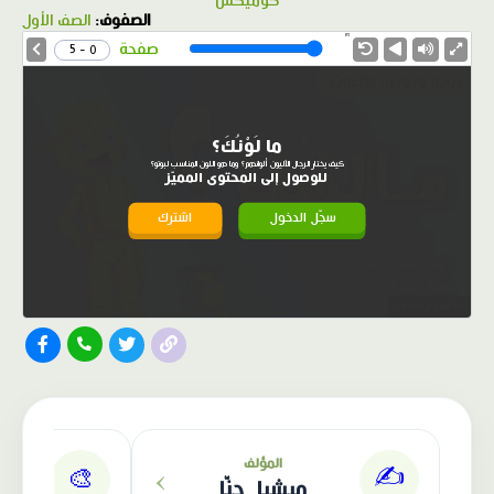
كوميكس
الصفوف:
الصف الأول
1.0X
Speed
صفحة
0 - 5
ما لَوْنُكَ؟
كيف يختار الرجال الآليون ألوانهم؟ وما هو اللون المناسب لبوتو؟
للوصول إلى المحتوى المميّز
سجّل الدخول
اشترك
الناشر: دار عصافير
›
المؤلف
✍️
🎨
ميشيل حنّا