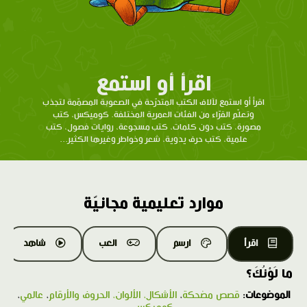
اقرأ أو استمع
اقرأ أو استمع لآلاف الكتب المتدرّحة في الصعوبة المصمّمة لتجذب
وتعلّم القرّاء من الفئات العمرية المختلفة. كوميكس، كتب
مصورة، كتب دون كلمات، كتب مسجوعة، روايات فصول، كتب
علمية، كتب حرف يدوية، شعر وخواطر وغيرها الكثير...
موارد تعليمية مجانيّة
اقرأ
ارسم
العب
شاهد
ما لَوْنُكَ؟
الموضوعات:
قصص مضحكة
،
الأشكال، الألوان، الحروف والأرقام
،
عالمي
،