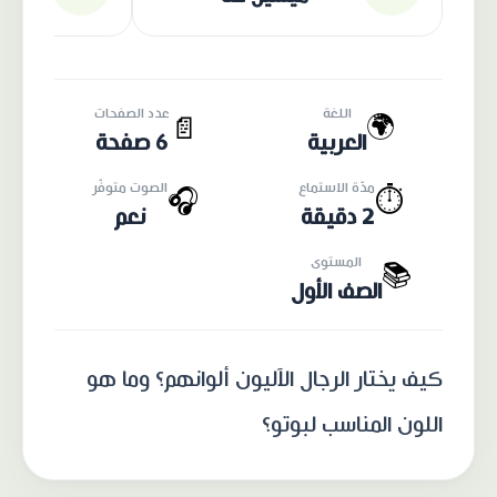
اللغة
عدد الصفحات
🌍
📄
العربية
6 صفحة
مدّة الاستماع
الصوت متوفّر
🎧
⏱️
2 دقيقة
نعم
المستوى
📚
الصف الأول
كيف يختار الرجال الآليون ألوانهم؟ وما هو
اللون المناسب لبوتو؟