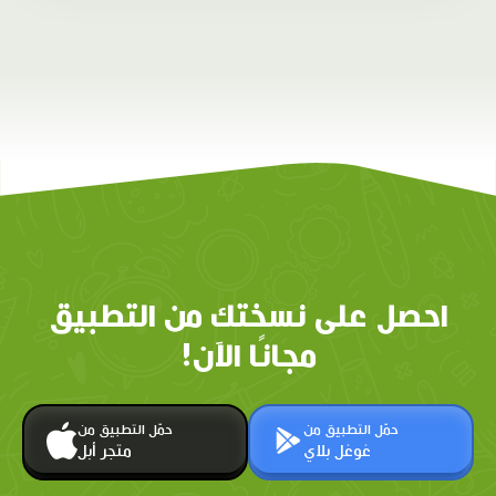
احصل على نسختك من التطبيق
مجانًا الآن!
حمّل التطبيق من
حمّل التطبيق من
غوغل بلاي
متجر أبل