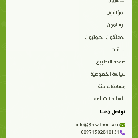
الناشرون
المؤلفون
الرسامون
المعلّقون الصوتيون
الباقات
صفحة التطبيق
سياسة الخصوصيّة
مسابقات حيّة
الأسئلة الشائعة
تواصل معنا
info@3asafeer.com
00971502810151