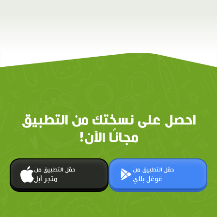
احصل على نسختك من التطبيق
مجانًا الآن!
حمّل التطبيق من
حمّل التطبيق من
غوغل بلاي
متجر أبل