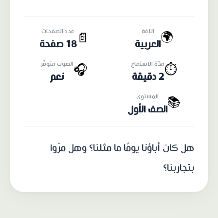
اللغة
عدد الصفحات
🌍
📄
العربية
18 صفحة
مدّة الاستماع
الصوت متوفّر
🎧
⏱️
2 دقيقة
نعم
المستوى
📚
الصف الأول
هل كان أباؤنا يومًا ما مثلنا؟ وهل مرّوا
بتجاربنا؟