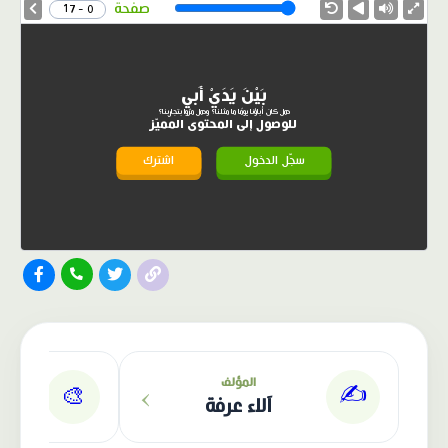
Speed
صفحة
0 - 17
بَيْنَ يَدَيْ أَبي
هل كان أباؤنا يومًا ما مثلنا؟ وهل مرّوا بتجاربنا؟
للوصول إلى المحتوى المميّز
سجّل الدخول
اشترك
الناشر: دار عصافير
›
المؤلف
✍️
🎨
آلاء عرفة