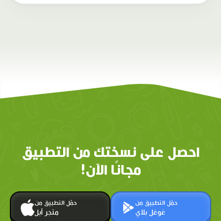
احصل على نسختك من التطبيق
مجانًا الآن!
حمّل التطبيق من
حمّل التطبيق من
غوغل بلاي
متجر أبل