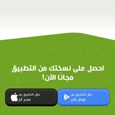
احصل على نسختك من التطبيق
مجانًا الآن!
حمّل التطبيق من
حمّل التطبيق من
غوغل بلاي
متجر أبل