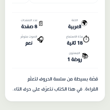
اللغة
عدد الصفحات
🌍
📄
العربية
8 صفحة
مدّة الاستماع
الصوت متوفّر
🎧
⏱️
18 ثانية
نعم
المستوى
📚
روضة 1
قصّة بسيطة من سلسة الحروف لتعلّم
القراءة. في هذا الكتاب نتعرّف على حرف التاء.