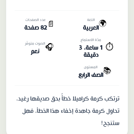
اللغة
عدد الصفحات
🌍
📄
العربية
82 صفحة
مدّة الاستماع
الصوت متوفّر
🎧
⏱️
1 ساعة، 3
نعم
دقيقة
المستوى
📚
الصف الرابع
ترتكب كرمة كراميلا خطأً بحق صديقها رغيد،
تحاول كرمة جاهدة إخفاء هذا الخطأ، فهل
ستنجح!