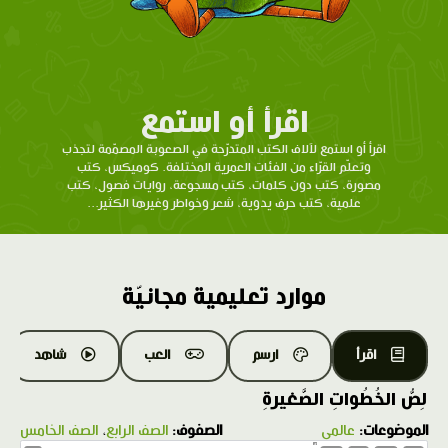
اقرأ أو استمع
اقرأ أو استمع لآلاف الكتب المتدرّحة في الصعوبة المصمّمة لتجذب
وتعلّم القرّاء من الفئات العمرية المختلفة. كوميكس، كتب
مصورة، كتب دون كلمات، كتب مسجوعة، روايات فصول، كتب
علمية، كتب حرف يدوية، شعر وخواطر وغيرها الكثير...
موارد تعليمية مجانيّة
اقرأ
ارسم
العب
شاهد
لِصُّ الخُطُواتِ الصَّغيرةِ
الموضوعات:
عالمي
الصفوف:
الصف الرابع
،
الصف الخامس
1.0X