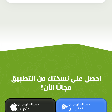
احصل على نسختك من التطبيق
مجانًا الآن!
حمّل التطبيق من
حمّل التطبيق من
غوغل بلاي
متجر أبل