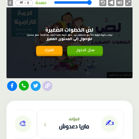
Speed
صفحة
0 - 41
لِصُّ الخُطُواتِ الصَّغيرةِ
ترتكب كرمة كراميلا خطأً بحق صديقها رغيد، تحاول كرمة جاهدة إخفاء هذا الخطأ، فهل ستنجح!
للوصول إلى المحتوى المميّز
سجّل الدخول
اشترك
الناشر: دار الياسمين
›
المؤلف
✍️
🎨
ماريا دعدوش