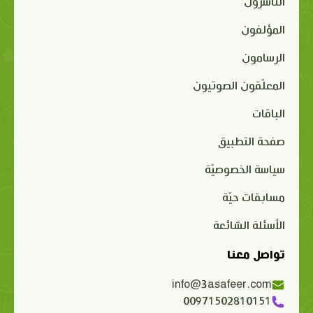
الناشرون
المؤلفون
الرسامون
المعلّقون الصوتيون
الباقات
صفحة التطبيق
سياسة الخصوصيّة
مسابقات حيّة
الأسئلة الشائعة
تواصل معنا
info@3asafeer.com
00971502810151