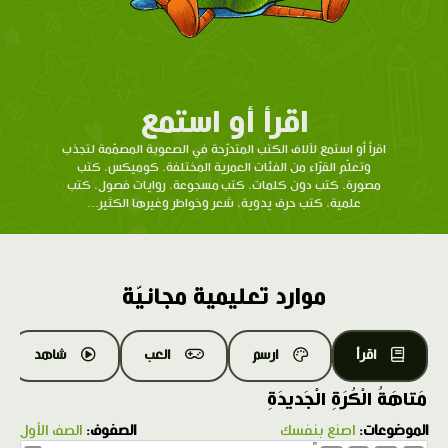
اقرأ أو استمع
اقرأ أو استمع لآلاف الكتب المتدرّحة في الصعوبة المصمّمة لتجذب
وتعلّم القرّاء من الفئات العمرية المختلفة. كوميكس، كتب
مصورة، كتب دون كلمات، كتب مسجوعة، روايات فصول، كتب
علمية، كتب حرف يدوية، شعر وخواطر وغيرها الكثير...
موارد تعليمية مجانيّة
اقرأ
ارسم
العب
شاهد
مَتاهَةُ الْكُرَةِ الْجَديدَةِ
الموضوعات:
اصنع بنفسك
الصفوف:
الصف الأول
1.0X