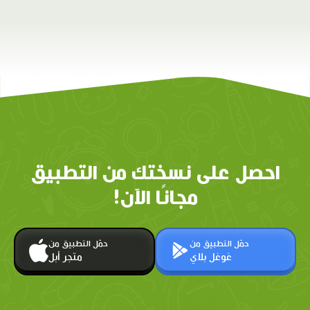
احصل على نسختك من التطبيق
مجانًا الآن!
حمّل التطبيق من
حمّل التطبيق من
غوغل بلاي
متجر أبل