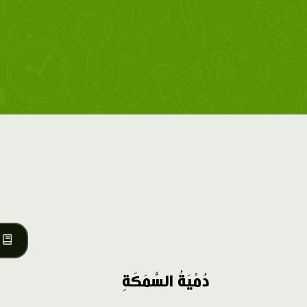
دُمْيَةُ السَّمَكَةِ