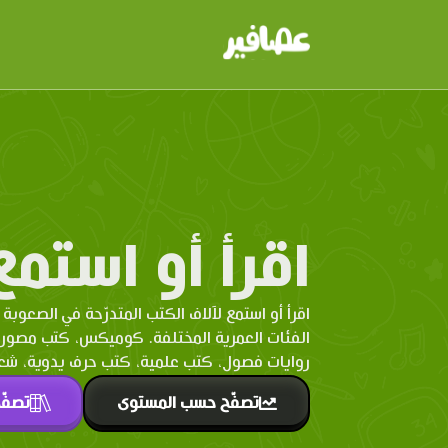
اقرأ أو استمع
اقرأ أو استمع لآلاف الكتب المتدرّحة في الصعوبة 
الفئات العمرية المختلفة. كوميكس، كتب مصو
روايات فصول، كتب علمية، كتب حرف يدوية، شعر 
تصفّح حسب المستوى
تصفّ