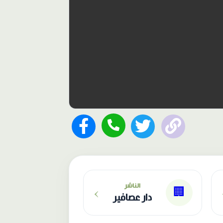
›
الناشر
🏢
دار عصافير