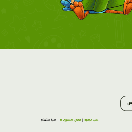
رس
كتب مجانية
|
قصص المستوى ط
| دُمْيَةُ السَّمَكَةِ