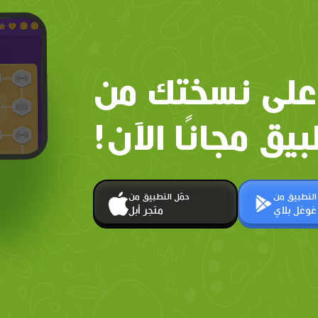
على نسختك من
بيق مجانًا الآن!
 التطبيق من
حمّل التطبيق من
غوغل بلاي
متجر أبل