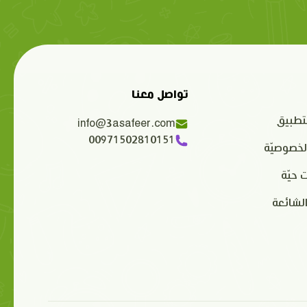
تواصل معنا
تطبيق
info@3asafeer.com
00971502810151
لخصوصيّة
 حيّة
الشائعة