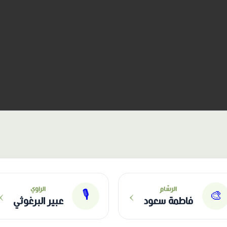
›
›
الرسّام
الراوي
🎙
🎨
فاطمة سعود
عبير البرغوثي