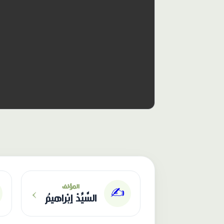
الناشر: دار عصافير
›
المؤلف
✍️
السَّيِّدْ إِبْراهيمُ