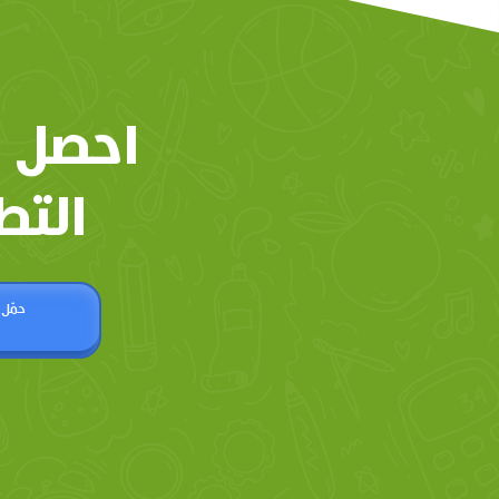
احصل 
التط
حمّل