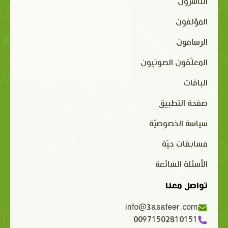
الناشرون
المؤلفون
الرسامون
المعلّقون الصوتيون
الباقات
صفحة التطبيق
سياسة الخصوصيّة
مسابقات حيّة
الأسئلة الشائعة
تواصل معنا
info@3asafeer.com
00971502810151