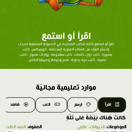
اقرأ أو استمع
اقرأ أو استمع لآلاف الكتب المتدرّحة في الصعوبة المصمّمة لتجذب
وتعلّم القرّاء من الفئات العمرية المختلفة. كوميكس، كتب
مصورة، كتب دون كلمات، كتب مسجوعة، روايات فصول، كتب
علمية، كتب حرف يدوية، شعر وخواطر وغيرها الكثير...
موارد تعليمية مجانيّة
اقرأ
ارسم
العب
شاهد
كانَتْ هُناكَ بَيْضَةٌ عَلى تَلَّةٍ
الموضوعات:
الحيوانات
،
عالمي
الصفوف:
الصف الثالث
1.0X