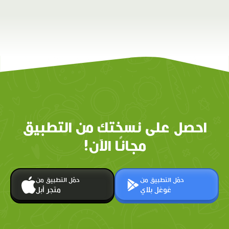
احصل على نسختك من التطبيق
مجانًا الآن!
حمّل التطبيق من
حمّل التطبيق من
غوغل بلاي
متجر أبل