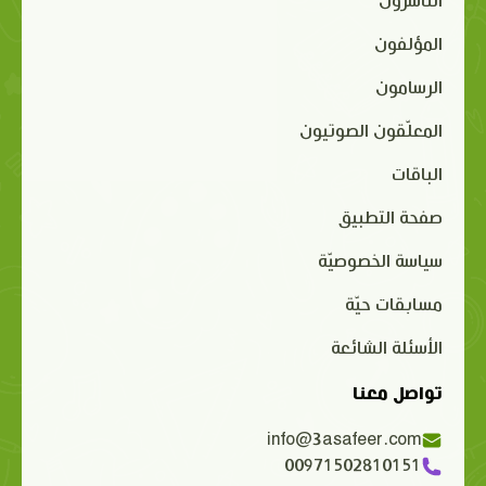
الناشرون
المؤلفون
الرسامون
المعلّقون الصوتيون
الباقات
صفحة التطبيق
سياسة الخصوصيّة
مسابقات حيّة
الأسئلة الشائعة
تواصل معنا
info@3asafeer.com
00971502810151