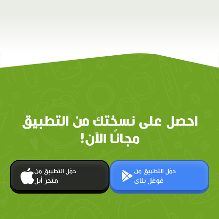
احصل على نسختك من التطبيق
مجانًا الآن!
حمّل التطبيق من
حمّل التطبيق من
غوغل بلاي
متجر أبل