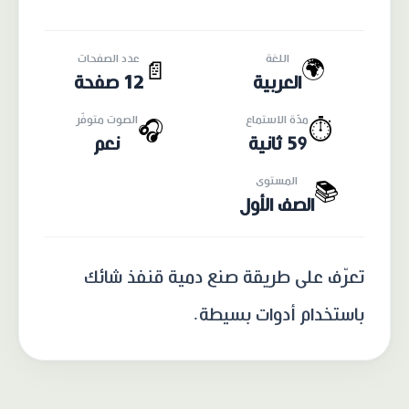
اللغة
عدد الصفحات
🌍
📄
العربية
12 صفحة
مدّة الاستماع
الصوت متوفّر
🎧
⏱️
59 ثانية
نعم
المستوى
📚
الصف الأول
تعرّف على طريقة صنع دمية قنفذ شائك
باستخدام أدوات بسيطة.