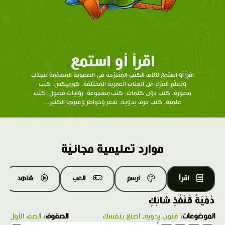
اقرأ أو استمع
اقرأ أو استمع لآلاف الكتب المتدرّحة في الصعوبة المصمّمة لتجذب
وتعلّم القرّاء من الفئات العمرية المختلفة. كوميكس، كتب
مصورة، كتب دون كلمات، كتب مسجوعة، روايات فصول، كتب
علمية، كتب حرف يدوية، شعر وخواطر وغيرها الكثير...
موارد تعليمية مجانيّة
اقرأ
ارسم
العب
شاهد
دُمْيَةُ قُنْفُذٍ شائِكٍ
الموضوعات:
فنون يدوية
،
اصنع بنفسك
الصفوف:
الصف الأول
1.0X