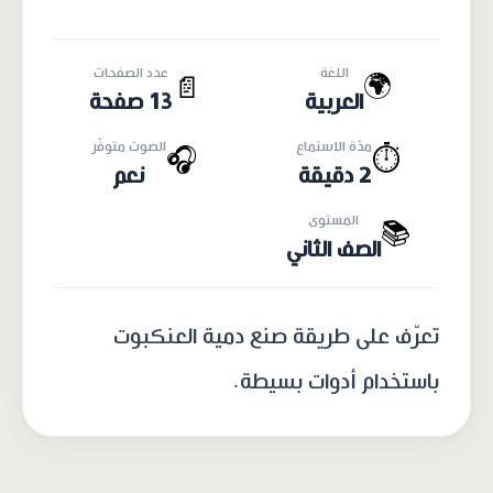
اللغة
عدد الصفحات
🌍
📄
العربية
13 صفحة
مدّة الاستماع
الصوت متوفّر
🎧
⏱️
2 دقيقة
نعم
المستوى
📚
الصف الثاني
تعرّف على طريقة صنع دمية العنكبوت
باستخدام أدوات بسيطة.