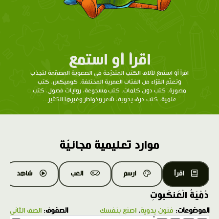
اقرأ أو استمع
اقرأ أو استمع لآلاف الكتب المتدرّحة في الصعوبة المصمّمة لتجذب
وتعلّم القرّاء من الفئات العمرية المختلفة. كوميكس، كتب
مصورة، كتب دون كلمات، كتب مسجوعة، روايات فصول، كتب
علمية، كتب حرف يدوية، شعر وخواطر وغيرها الكثير...
موارد تعليمية مجانيّة
اقرأ
ارسم
العب
شاهد
دُمْيَةُ الْعَنكَبوتِ
الموضوعات:
فنون يدوية
،
اصنع بنفسك
الصفوف:
الصف الثاني
1.0X