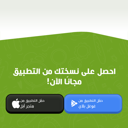
احصل على نسختك من التطبيق
مجانًا الآن!
حمّل التطبيق من
حمّل التطبيق من
غوغل بلاي
متجر أبل