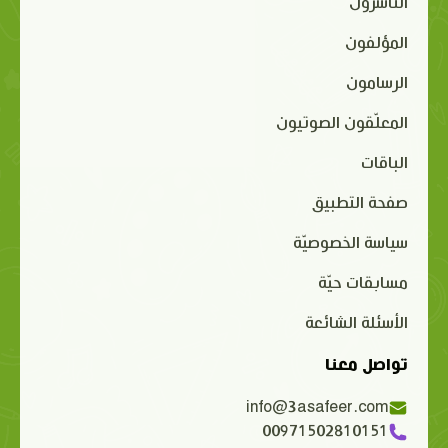
الناشرون
المؤلفون
الرسامون
المعلّقون الصوتيون
الباقات
صفحة التطبيق
سياسة الخصوصيّة
مسابقات حيّة
الأسئلة الشائعة
تواصل معنا
info@3asafeer.com
00971502810151