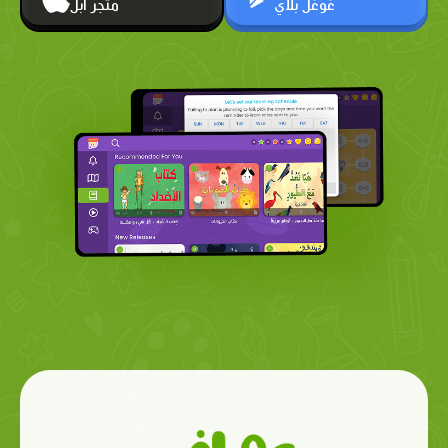
غوغل بلاي
متجر أبل