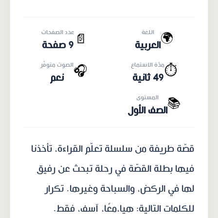
اللغة
عدد الصفحات
🌍
📄
العربية
9 صفحة
مدّة الاستماع
الصوت متوفّر
🎧
⏱️
49 ثانية
نعم
المستوى
📚
الصف الأول
قصّة طريفة من سلسلة تعلّم القراءة، تأخذنا
فيها بطلة القصّة في رحلة تبحث عن رفيق
لها في الركض، والسباحة وغيرها. تكرار
للكلمات التالية: هيا،معًا، آسف، فقط.