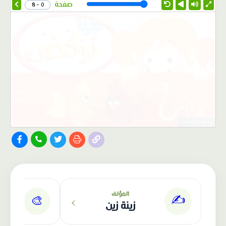
Speed
صفحة
0 - 8
الناشر: دار عصافير
›
المؤلف
✍️
🎨
زينة زين