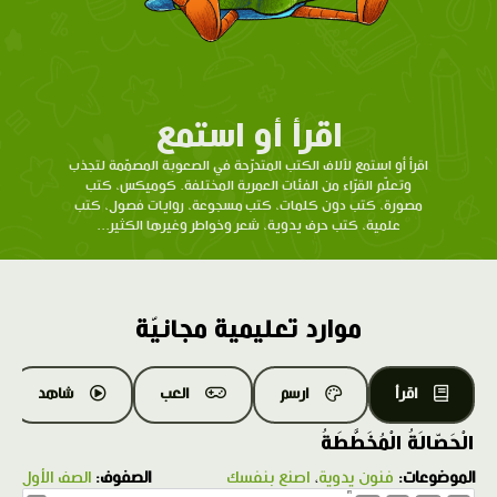
اقرأ أو استمع
اقرأ أو استمع لآلاف الكتب المتدرّحة في الصعوبة المصمّمة لتجذب
وتعلّم القرّاء من الفئات العمرية المختلفة. كوميكس، كتب
مصورة، كتب دون كلمات، كتب مسجوعة، روايات فصول، كتب
علمية، كتب حرف يدوية، شعر وخواطر وغيرها الكثير...
موارد تعليمية مجانيّة
اقرأ
ارسم
العب
شاهد
الْحَصّالَةُ الْمُخَطَّطَةُ
الموضوعات:
فنون يدوية
،
اصنع بنفسك
الصفوف:
الصف الأول
1.0X