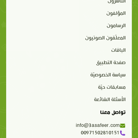
الناشرون
المؤلفون
الرسامون
المعلّقون الصوتيون
الباقات
صفحة التطبيق
سياسة الخصوصيّة
مسابقات حيّة
الأسئلة الشائعة
تواصل معنا
info@3asafeer.com
00971502810151