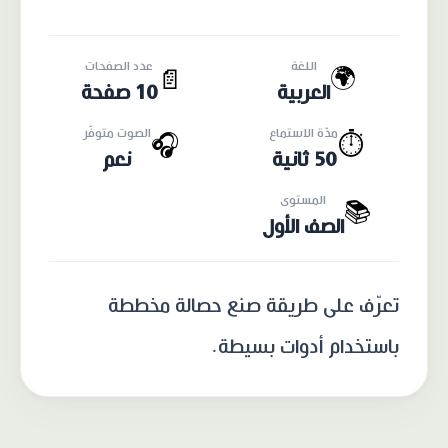
اللغة
عدد الصفحات
🌍
📄
العربية
10 صفحة
مدّة الاستماع
الصوت متوفّر
🎧
⏱️
50 ثانية
نعم
المستوى
📚
الصف الأول
تعرّف على طريقة صنع حصالة مخططة
باستخدام أدوات بسيطة.