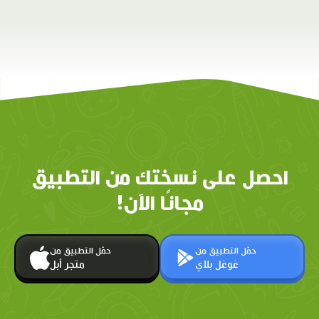
احصل على نسختك من التطبيق
مجانًا الآن!
حمّل التطبيق من
حمّل التطبيق من
غوغل بلاي
متجر أبل