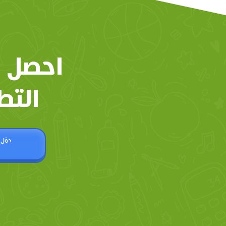
احصل 
التط
حمّل