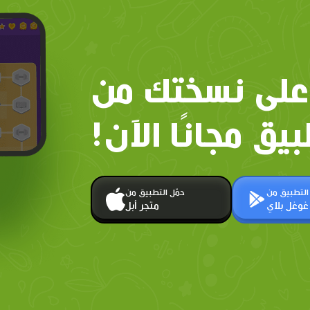
على نسختك من
بيق مجانًا الآن!
 التطبيق من
حمّل التطبيق من
غوغل بلاي
متجر أبل