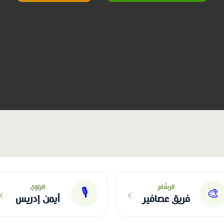
›
›
الرسّام
الراوي
🎙
🎨
فريق عصافير
أيمن إدريس