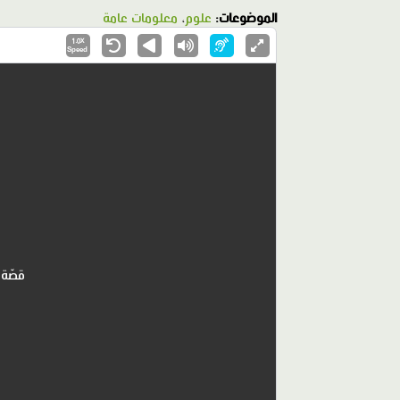
الموضوعات:
علوم
،
معلومات عامة
1.0X
Speed
قصّة 