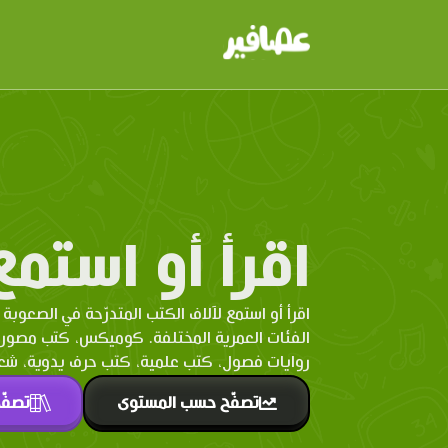
اقرأ أو استمع
اقرأ أو استمع لآلاف الكتب المتدرّحة في الصعوبة 
الفئات العمرية المختلفة. كوميكس، كتب مصو
روايات فصول، كتب علمية، كتب حرف يدوية، شعر 
تصفّح حسب المستوى
تصفّ