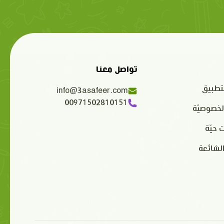
تواصل معنا
تطبيق
info@3asafeer.com
00971502810151
لخصوصيّة
 حيّة
الشائعة