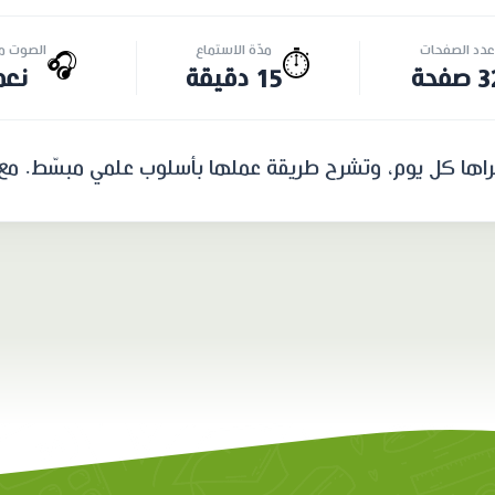
عدد الصفحات
مدّة الاستماع
الصوت مت
🎧
⏱️
صفحة
15 دقيقة
نعم
نراها كل يوم، وتشرح طريقة عملها بأسلوب علمي مبسّط. مع ا