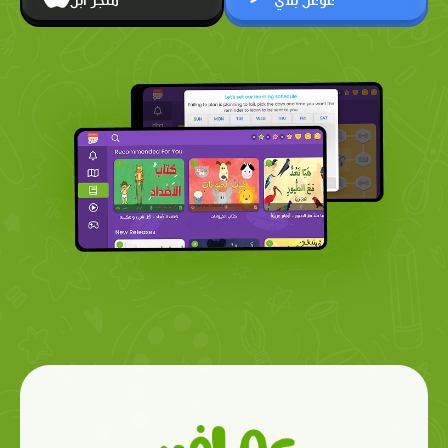
غوغل بلاي
متجر أبل