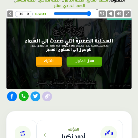
الصفوف:
الصف السابع
،
الصف الثامن
،
الصف التاسع
،
الصف العاشر
،
الصف الحادي عشر
1.0X
Speed
صفحة
0 - 30
السحْلِيَةُ الصَّغيرةُ الَّتي صَعِدَتْ إلى السَّماءِ
قصة سحلية صغيرة تسعى لاكتشاف العالم من حولها، وتريد الحصول على نجمة من السماء.
للوصول إلى المحتوى المميّز
سجّل الدخول
اشترك
الناشر: دار عصافير
›
المؤلف
✍️
🎨
أحمد زكريا