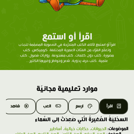
اقرأ أو استمع
اقرأ أو استمع لآلاف الكتب المتدرّحة في الصعوبة المصمّمة لتجذب
وتعلّم القرّاء من الفئات العمرية المختلفة. كوميكس، كتب
مصورة، كتب دون كلمات، كتب مسجوعة، روايات فصول، كتب
علمية، كتب حرف يدوية، شعر وخواطر وغيرها الكثير...
موارد تعليمية مجانيّة
اقرأ
ارسم
العب
شاهد
السحْلِيَةُ الصَّغيرةُ الَّتي صَعِدَتْ إلى السَّماءِ
الموضوعات:
الحيوانات
،
حكايات خيالية
،
أساطير