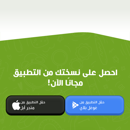
احصل على نسختك من التطبيق
مجانًا الآن!
حمّل التطبيق من
حمّل التطبيق من
غوغل بلاي
متجر أبل