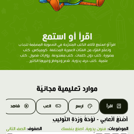
اقرأ أو استمع
اقرأ أو استمع لآلاف الكتب المتدرّحة في الصعوبة المصمّمة لتجذب
وتعلّم القرّاء من الفئات العمرية المختلفة. كوميكس، كتب
مصورة، كتب دون كلمات، كتب مسجوعة، روايات فصول، كتب
علمية، كتب حرف يدوية، شعر وخواطر وغيرها الكثير...
موارد تعليمية مجانيّة
اقرأ
ارسم
العب
شاهد
أَصْنَعُ ألْعابي - لَوْحَةُ وَرْدَةِ التّوليبِ
الموضوعات:
فنون يدوية
،
اصنع بنفسك
الصفوف:
الصف الثاني
1.0X