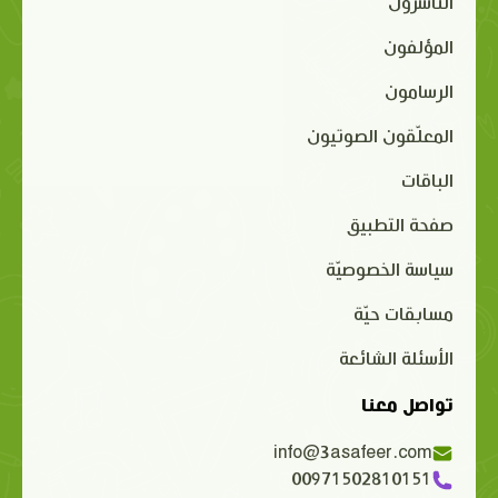
الناشرون
المؤلفون
الرسامون
المعلّقون الصوتيون
الباقات
صفحة التطبيق
سياسة الخصوصيّة
مسابقات حيّة
الأسئلة الشائعة
تواصل معنا
info@3asafeer.com
00971502810151