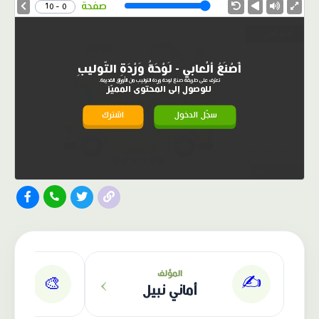
Speed
صفحة
0 - 10
أَصْنَعُ ألْعابي - لَوْحَةُ وَرْدَةِ التّوليبِ
تعرّف على طريقة صنع لوحة وردة التوليب من الأوراق القديمة.
للوصول إلى المحتوى المميّز
سجّل الدخول
اشترك
الناشر: دار عصافير
›
المؤلف
✍️
🎨
أماني نبيل