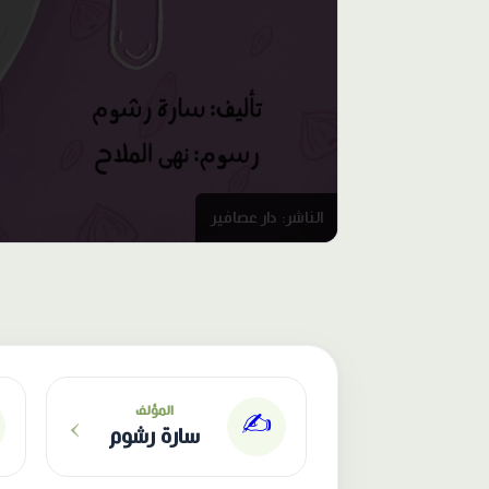
الناشر: دار عصافير
›
المؤلف
✍️
سارة رشوم