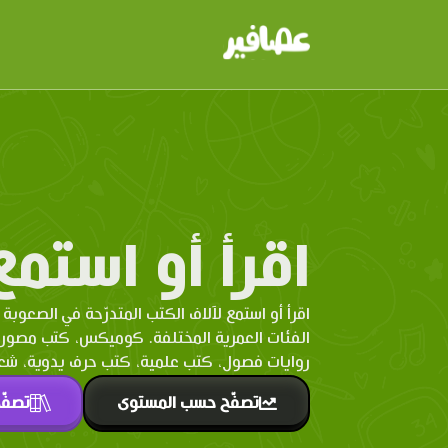
اقرأ أو استمع
اقرأ أو استمع لآلاف الكتب المتدرّحة في الصعوبة 
الفئات العمرية المختلفة. كوميكس، كتب مصو
روايات فصول، كتب علمية، كتب حرف يدوية، شعر 
تصفّح حسب المستوى
تصفّ