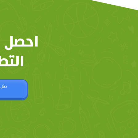
احصل 
التط
حمّل