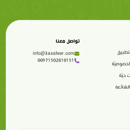
تواصل معنا
تطبيق
info@3asafeer.com
00971502810151
لخصوصيّة
 حيّة
الشائعة