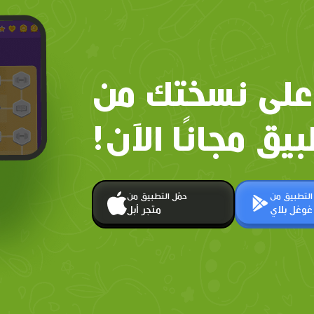
على نسختك من
بيق مجانًا الآن!
 التطبيق من
حمّل التطبيق من
غوغل بلاي
متجر أبل