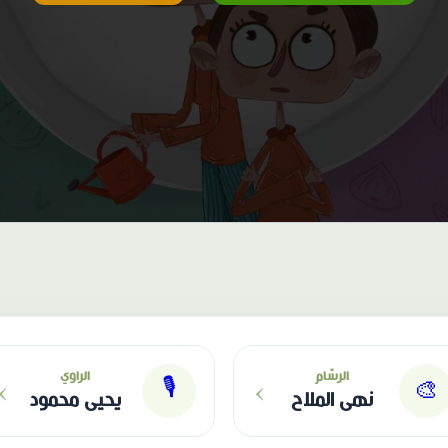
›
›
الرسّام
الراوي
🎙
🎨
نهى الملاح
يحيى محمود