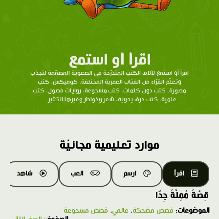
اقرأ أو استمع
اقرأ أو استمع لآلاف الكتب المتدرّحة في الصعوبة المصمّمة لتجذب
وتعلّم القرّاء من الفئات العمرية المختلفة. كوميكس، كتب
مصورة، كتب دون كلمات، كتب مسجوعة، روايات فصول، كتب
علمية، كتب حرف يدوية، شعر وخواطر وغيرها الكثير...
موارد تعليمية مجانيّة
اقرأ
ارسم
العب
شاهد
قِصَّةٌ مُمِلَّةٌ جِدًّا
الموضوعات:
قصص مضحكة
،
عالمي
،
قصص مسجوعة