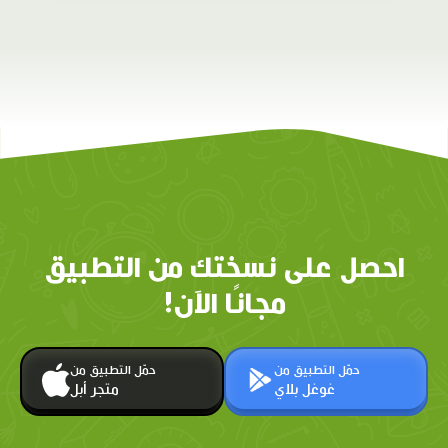
احصل على نسختك من التطبيق
مجانًا الآن!
حمّل التطبيق من
حمّل التطبيق من
غوغل بلاي
متجر أبل