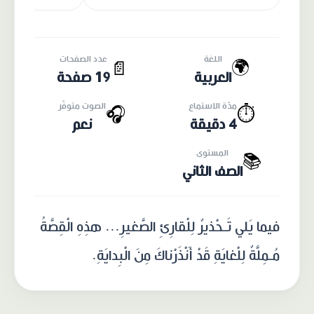
اللغة
عدد الصفحات
🌍
📄
العربية
19 صفحة
مدّة الاستماع
الصوت متوفّر
🎧
⏱️
4 دقيقة
نعم
المستوى
📚
الصف الثاني
فيما يَلي تَـحْذيرٌ لِلْقارِئِ الصَّغيرِ... هذِهِ الْقِصَّةُ
مُـمِلَّةٌ لِلْغايَةِ قَدْ أَنْذَرْناكَ مِنَ الْبِدايَةِ.