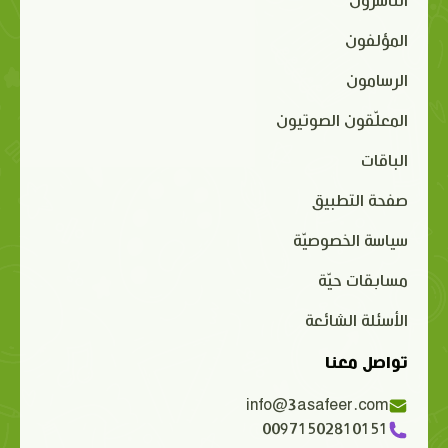
الناشرون
المؤلفون
الرسامون
المعلّقون الصوتيون
الباقات
صفحة التطبيق
سياسة الخصوصيّة
مسابقات حيّة
الأسئلة الشائعة
تواصل معنا
info@3asafeer.com
00971502810151