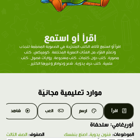
اقرأ أو استمع
اقرأ أو استمع لآلاف الكتب المتدرّحة في الصعوبة المصمّمة لتجذب
وتعلّم القرّاء من الفئات العمرية المختلفة. كوميكس، كتب
مصورة، كتب دون كلمات، كتب مسجوعة، روايات فصول، كتب
علمية، كتب حرف يدوية، شعر وخواطر وغيرها الكثير...
موارد تعليمية مجانيّة
اقرأ
ارسم
العب
شاهد
أوريغامي: سلحفاة
الموضوعات:
فنون يدوية
،
اصنع بنفسك
الصفوف:
الصف الثالث
1.0X