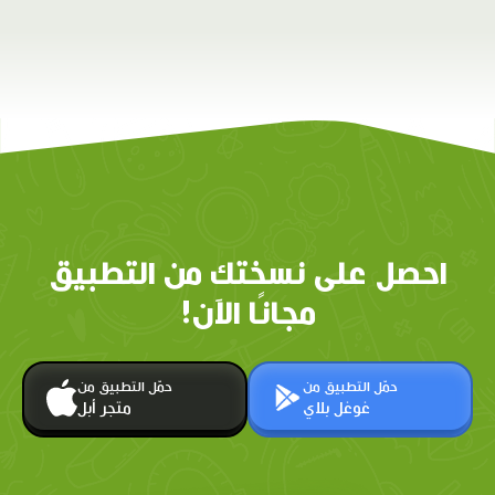
احصل على نسختك من التطبيق
مجانًا الآن!
حمّل التطبيق من
حمّل التطبيق من
غوغل بلاي
متجر أبل