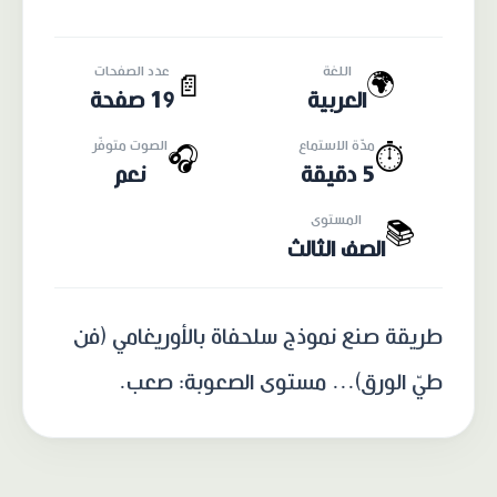
اللغة
عدد الصفحات
🌍
📄
العربية
19 صفحة
مدّة الاستماع
الصوت متوفّر
🎧
⏱️
5 دقيقة
نعم
المستوى
📚
الصف الثالث
طريقة صنع نموذج سلحفاة بالأوريغامي (فن
طيّ الورق)... مستوى الصعوبة: صعب.