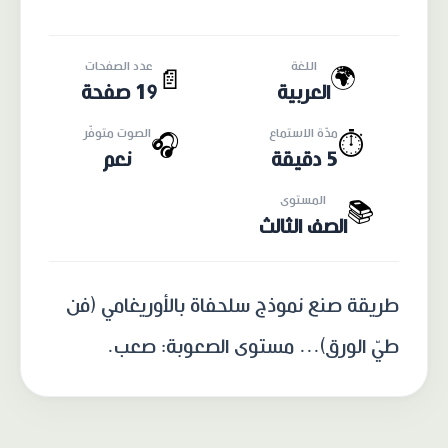
اللغة
عدد الصفحات
🌍
📄
العربية
19 صفحة
مدّة الاستماع
الصوت متوفّر
🎧
⏱️
5 دقيقة
نعم
المستوى
📚
الصف الثالث
طريقة صنع نموذج سلحفاة بالأوريغامي (فن
طيّ الورق)... مستوى الصعوبة: صعب.