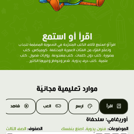
اقرأ أو استمع
اقرأ أو استمع لآلاف الكتب المتدرّحة في الصعوبة المصمّمة لتجذب
وتعلّم القرّاء من الفئات العمرية المختلفة. كوميكس، كتب
مصورة، كتب دون كلمات، كتب مسجوعة، روايات فصول، كتب
علمية، كتب حرف يدوية، شعر وخواطر وغيرها الكثير...
موارد تعليمية مجانيّة
اقرأ
ارسم
العب
شاهد
أوريغامي: سلحفاة
الموضوعات:
فنون يدوية
،
اصنع بنفسك
الصفوف:
الصف الثالث
1.0X