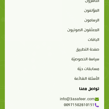
الناشرون
المؤلفون
الرسامون
المعلّقون الصوتيون
الباقات
صفحة التطبيق
سياسة الخصوصيّة
مسابقات حيّة
الأسئلة الشائعة
تواصل معنا
info@3asafeer.com
00971502810151