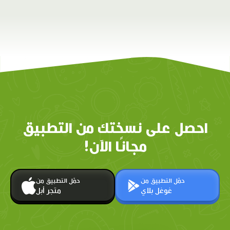
احصل على نسختك من التطبيق
مجانًا الآن!
حمّل التطبيق من
حمّل التطبيق من
غوغل بلاي
متجر أبل