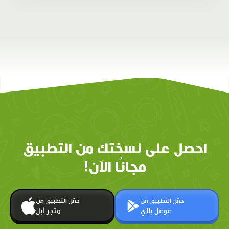
احصل على نسختك من التطبيق
مجانًا الآن!
حمّل التطبيق من
حمّل التطبيق من
غوغل بلاي
متجر أبل