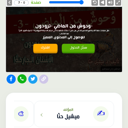
Speed
صفحة
0 - 7
-وحوش من الماضي -ترودون
هل سمعت بهذا الديناصور الصغير الذكي من قبل؟ لعلّك شاهدته في فيلم الحديقة الجوراسية؟ لتعرف المزيد اقرأ
هذا الكتاب.
للوصول إلى المحتوى المميّز
سجّل الدخول
اشترك
الناشر: دار عصافير
›
المؤلف
✍️
🎨
ميشيل حنّا