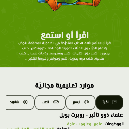
اقرأ أو استمع
اقرأ أو استمع لآلاف الكتب المتدرّحة في الصعوبة المصمّمة لتجذب
وتعلّم القرّاء من الفئات العمرية المختلفة. كوميكس، كتب
مصورة، كتب دون كلمات، كتب مسجوعة، روايات فصول، كتب
علمية، كتب حرف يدوية، شعر وخواطر وغيرها الكثير...
موارد تعليمية مجانيّة
اقرأ
ارسم
العب
شاهد
علماء ذوو تأثير - روبرت بويل
الموضوعات:
علوم
،
معلومات عامة