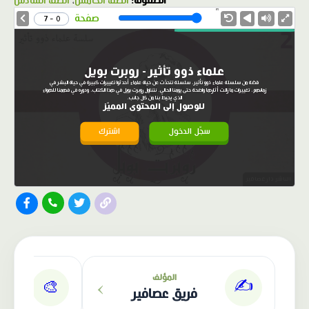
الصفوف:
الصف الخامس
،
الصف السادس
1.0X
Speed
صفحة
0 - 7
علماء ذوو تأثير - روبرت بويل
قصّة من سلسلة علماء ذوو تأثير، سلسلة تتحدّث عن حياة علماء أحدثوا تغييرات كبيرة في حياة البشر في
زمانهم، تغييرات ما زالت أثارها واضحة حتى يومنا الحالي. نتناول روبرت بويل في هذا الكتاب، ودوره في فهمنا للهواء
الذي يحيط بنا من كل جانب.
للوصول إلى المحتوى المميّز
سجّل الدخول
اشترك
الناشر: دار عصافير
›
المؤلف
✍️
🎨
فريق عصافير