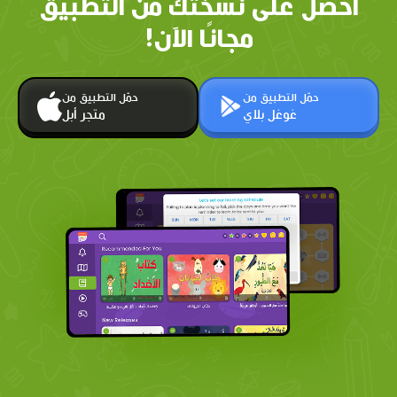
احصل على نسختك من التطبيق
مجانًا الآن!
حمّل التطبيق من
حمّل التطبيق من
غوغل بلاي
متجر أبل