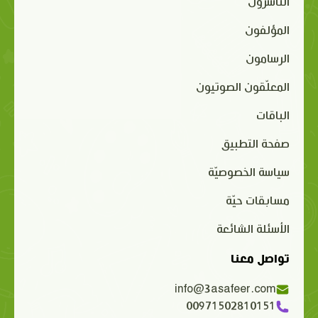
الناشرون
المؤلفون
الرسامون
المعلّقون الصوتيون
الباقات
صفحة التطبيق
سياسة الخصوصيّة
مسابقات حيّة
الأسئلة الشائعة
تواصل معنا
info@3asafeer.com
00971502810151