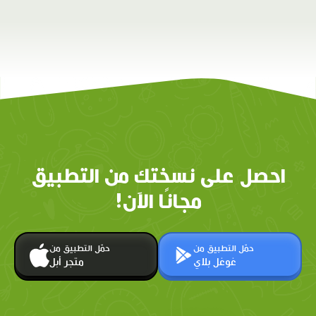
احصل على نسختك من التطبيق
مجانًا الآن!
حمّل التطبيق من
حمّل التطبيق من
غوغل بلاي
متجر أبل