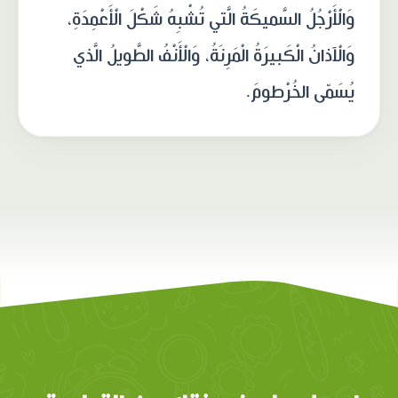
وَالْأَرْجُلُ السَّميكَةُ الَّتي تُشْبِهُ شَكْلَ الْأَعْمِدَةِ،
وَالْآذانُ الْكَبيرَةُ الْمَرِنَةُ، وَالْأَنْفُ الطَّويلُ الَّذي
يُسَمّى الخُرْطومَ.