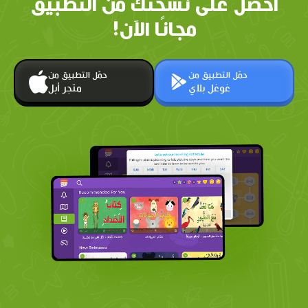
احصل على نسختك من التطبيق
مجانًا الآن!
حمّل التطبيق من
حمّل التطبيق من
غوغل بلاي
متجر أبل