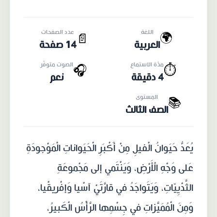
اللغة
عدد الصفحات
🌍
📄
العربية
14 صفحة
مدّة الاستماع
الصوت متوفّر
🎧
⏱️
4 دقيقة
نعم
المستوى
📚
الصف الثالث
يُعَدُّ حَيَوانُ الْفيلِ مِنْ أَكْبَرِ الْحَيَواناتِ الْمَوْجودَةِ
عَلى وَجْهِ الْأَرْضِ، وَيَنْتَمي إلى مَجْموعَةِ
الثَّدْيِيّاتِ، وَيَتَواجَدُ في قارَّتَيْ آسْيا وَإفْريقْيا،
وَمِنَ الْمُمَيَّزاتِ في جِسْمِها الرَّأْسُ الْكَبيرُ،