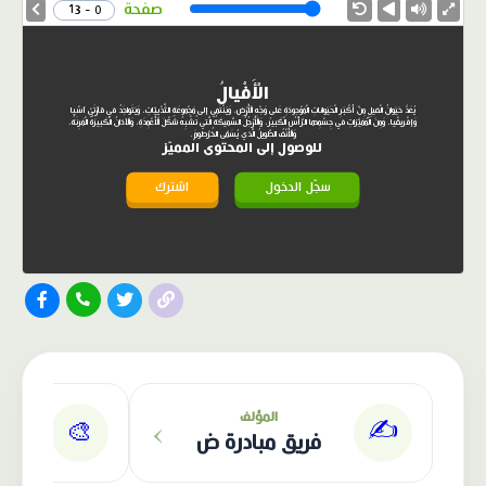
Speed
صفحة
0 - 13
الْأَفْيالُ
يُعَدُّ حَيَوانُ الْفيلِ مِنْ أَكْبَرِ الْحَيَواناتِ الْمَوْجودَةِ عَلى وَجْهِ الْأَرْضِ، وَيَنْتَمي إلى مَجْموعَةِ الثَّدْيِيّاتِ، وَيَتَواجَدُ في قارَّتَيْ آسْيا
وَإفْريقْيا، وَمِنَ الْمُمَيَّزاتِ في جِسْمِها الرَّأْسُ الْكَبيرُ، وَالْأَرْجُلُ السَّميكَةُ الَّتي تُشْبِهُ شَكْلَ الْأَعْمِدَةِ، وَالْآذانُ الْكَبيرَةُ الْمَرِنَةُ،
وَالْأَنْفُ الطَّويلُ الَّذي يُسَمّى الخُرْطومَ.
للوصول إلى المحتوى المميّز
سجّل الدخول
اشترك
الناشر: مبادرة ض
›
المؤلف
✍️
🎨
فريق مبادرة ض