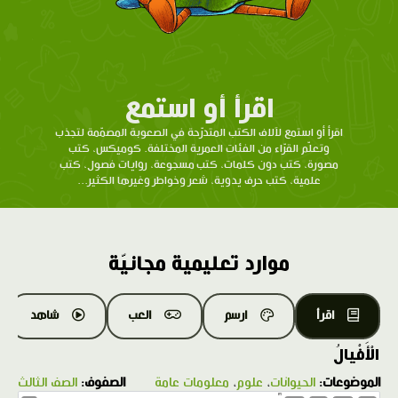
اقرأ أو استمع
اقرأ أو استمع لآلاف الكتب المتدرّحة في الصعوبة المصمّمة لتجذب
وتعلّم القرّاء من الفئات العمرية المختلفة. كوميكس، كتب
مصورة، كتب دون كلمات، كتب مسجوعة، روايات فصول، كتب
علمية، كتب حرف يدوية، شعر وخواطر وغيرها الكثير...
موارد تعليمية مجانيّة
اقرأ
ارسم
العب
شاهد
الْأَفْيالُ
الموضوعات:
الحيوانات
،
علوم
،
معلومات عامة
الصفوف:
الصف الثالث
1.0X