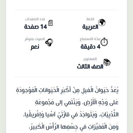
اللغة
عدد الصفحات
🌍
📄
العربية
14 صفحة
مدّة الاستماع
الصوت متوفّر
🎧
⏱️
4 دقيقة
نعم
المستوى
📚
الصف الثالث
يُعَدُّ حَيَوانُ الْفيلِ مِنْ أَكْبَرِ الْحَيَواناتِ الْمَوْجودَةِ
عَلى وَجْهِ الْأَرْضِ، وَيَنْتَمي إلى مَجْموعَةِ
الثَّدْيِيّاتِ، وَيَتَواجَدُ في قارَّتَيْ آسْيا وَإفْريقْيا،
وَمِنَ الْمُمَيَّزاتِ في جِسْمِها الرَّأْسُ الْكَبيرُ،