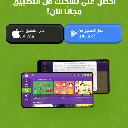
احصل على نسختك من التطبيق
مجانًا الآن!
حمّل التطبيق من
حمّل التطبيق من
غوغل بلاي
متجر أبل