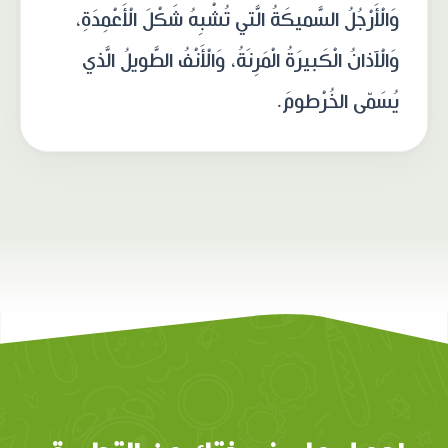
وَالْأَرْجُلُ السَّميكَةُ الَّتي تُشْبِهُ شَكْلَ الْأَعْمِدَةِ،
وَالْآذانُ الْكَبيرَةُ الْمَرِنَةُ، وَالْأَنْفُ الطَّويلُ الَّذي
يُسَمّى الخُرْطومَ.