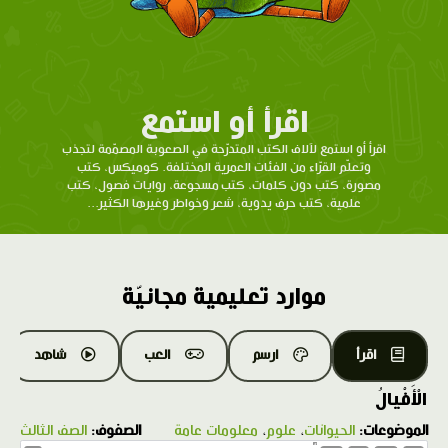
اقرأ أو استمع
اقرأ أو استمع لآلاف الكتب المتدرّحة في الصعوبة المصمّمة لتجذب
وتعلّم القرّاء من الفئات العمرية المختلفة. كوميكس، كتب
مصورة، كتب دون كلمات، كتب مسجوعة، روايات فصول، كتب
علمية، كتب حرف يدوية، شعر وخواطر وغيرها الكثير...
موارد تعليمية مجانيّة
اقرأ
ارسم
العب
شاهد
الْأَفْيالُ
الموضوعات:
الحيوانات
،
علوم
،
معلومات عامة
الصفوف:
الصف الثالث
1.0X