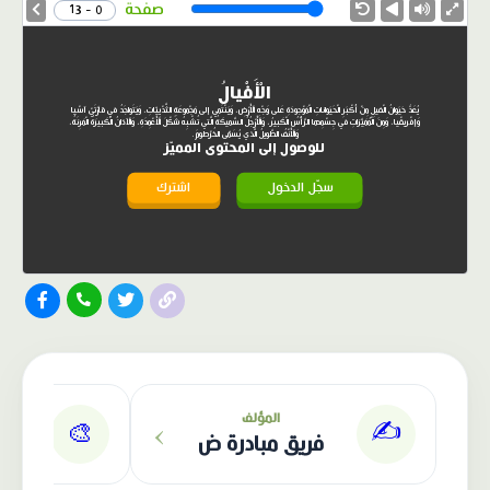
Speed
صفحة
0 - 13
الْأَفْيالُ
يُعَدُّ حَيَوانُ الْفيلِ مِنْ أَكْبَرِ الْحَيَواناتِ الْمَوْجودَةِ عَلى وَجْهِ الْأَرْضِ، وَيَنْتَمي إلى مَجْموعَةِ الثَّدْيِيّاتِ، وَيَتَواجَدُ في قارَّتَيْ آسْيا
وَإفْريقْيا، وَمِنَ الْمُمَيَّزاتِ في جِسْمِها الرَّأْسُ الْكَبيرُ، وَالْأَرْجُلُ السَّميكَةُ الَّتي تُشْبِهُ شَكْلَ الْأَعْمِدَةِ، وَالْآذانُ الْكَبيرَةُ الْمَرِنَةُ،
وَالْأَنْفُ الطَّويلُ الَّذي يُسَمّى الخُرْطومَ.
للوصول إلى المحتوى المميّز
سجّل الدخول
اشترك
الناشر: مبادرة ض
›
المؤلف
✍️
🎨
فريق مبادرة ض