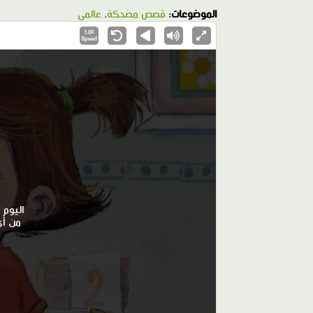
الموضوعات:
قصص مضحكة
،
عالمي
1.0X
Speed
اليوم 
من أي