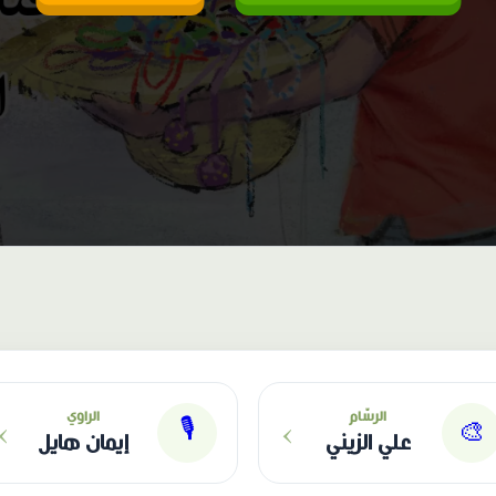
›
›
الرسّام
الراوي
🎙
🎨
علي الزيني
إيمان هايل