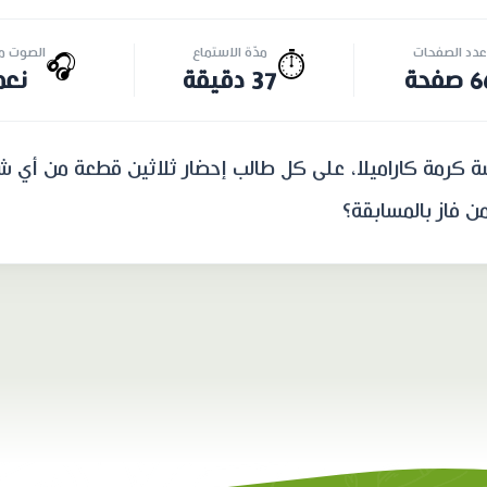
عدد الصفحات
مدّة الاستماع
الصوت مت
🎧
⏱️
صفحة
37 دقيقة
نعم
سة كرمة كاراميلا، على كل طالب إحضار ثلاثين قطعة من أي ش
 فاز بالمسابقة؟