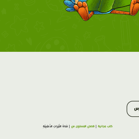
رس
كتب مجانية
|
قصص المستوى س
| فَتاةُ اللَّيْراتِ الذَّهَبِيَّةِ