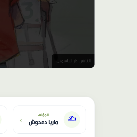
الناشر: دار الياسمين
›
المؤلف
✍️
ماريا دعدوش