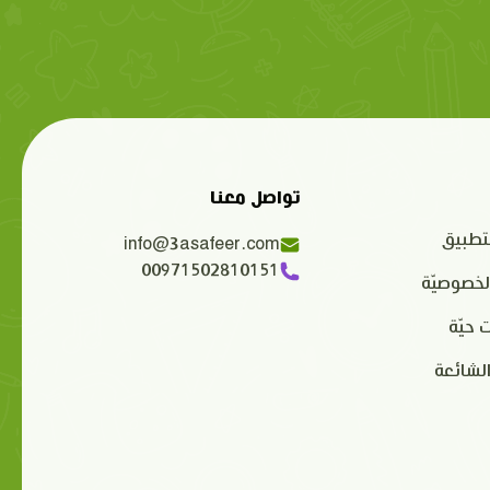
تواصل معنا
تطبيق
info@3asafeer.com
00971502810151
لخصوصيّة
 حيّة
الشائعة