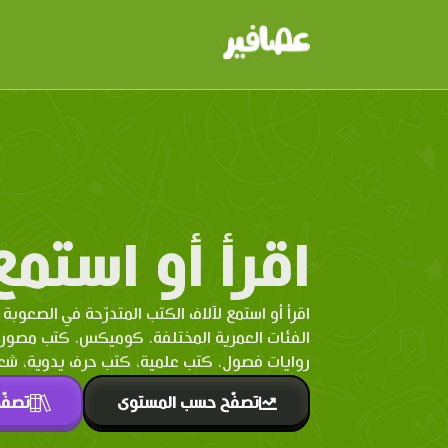
اقرأ أو استمع
اقرأ أو استمع لآلاف الكتب المتدرّحة في الصعوبة 
الفئات العمرية المختلفة. كوميكس، كتب مصو
روايات فصول، كتب علمية، كتب حرف يدوية، شعر 
تصفّح حسب المستوى
تصفّ