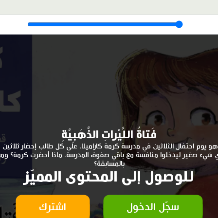
فَتاةُ اللَّيْراتِ الذَّهَبِيَّةِ
هو يوم احتفال الثلاثين في مدرسة كرمة كاراميلا، على كل طالب إحضار ثلاثين
 شيء صغير ليدخلوا منافسة مع باقي صفوف المدرسة، ماذا أحضرت كرمة؟ ومن
بالمسابقة؟
للوصول إلى المحتوى المميّز
سجّل الدخول
اشترك