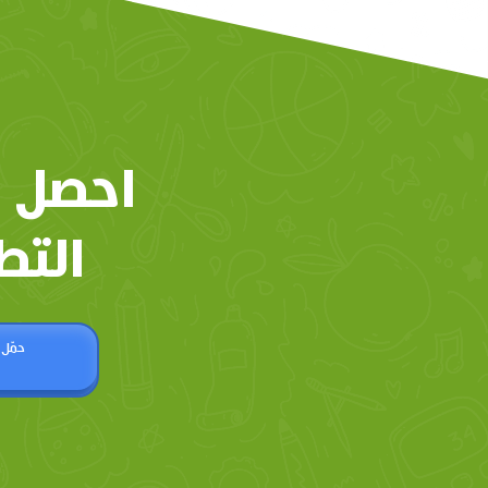
احصل 
التط
حمّل