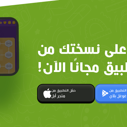
على نسختك من
بيق مجانًا الآن!
 التطبيق من
حمّل التطبيق من
غوغل بلاي
متجر أبل