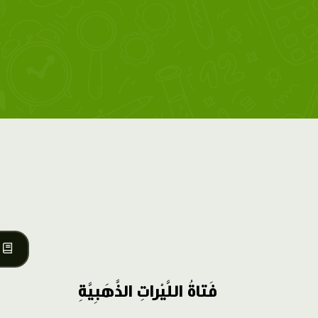
فَتاةُ اللَّيْراتِ الذَّهَبِيَّةِ