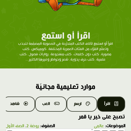
اقرأ أو استمع
اقرأ أو استمع لآلاف الكتب المتدرّحة في الصعوبة المصمّمة لتجذب
وتعلّم القرّاء من الفئات العمرية المختلفة. كوميكس، كتب
مصورة، كتب دون كلمات، كتب مسجوعة، روايات فصول، كتب
علمية، كتب حرف يدوية، شعر وخواطر وغيرها الكثير...
موارد تعليمية مجانيّة
اقرأ
ارسم
العب
شاهد
تصبح على خير يا قمر
الموضوعات:
عالمي
الصفوف:
روضة 2
،
الصف الأول
1.0X