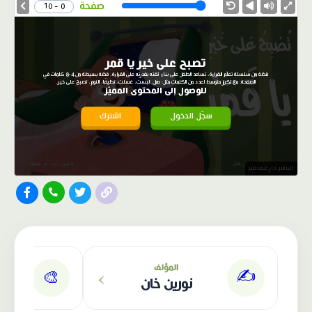
Speed
صفحة
0 - 10
تصبح على خير يا قمر
قصّة من سلسلة تعلّم القراءة، تساعد الطفل على بناء ثقته بقدرته على القراءة، قصّة بسيطة من 4-8 كلمات في
الصفحة: مع تكرار متوسط لعدد من الكلمات مثل: هل، لبست، غسلت، نظيفًا، النوم، تصبح على خير.
للوصول إلى المحتوى المميّز
سجّل الدخول
اشترك
الناشر: دار عصافير
›
المؤلف
✍️
🎨
نورين خان