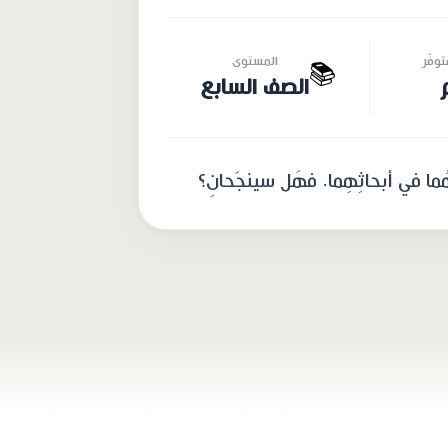
وفّر
المستوى
📚
الصف السابع
عِداهُما في أبحاثِهِما. فهَل سينجَحانِ؟