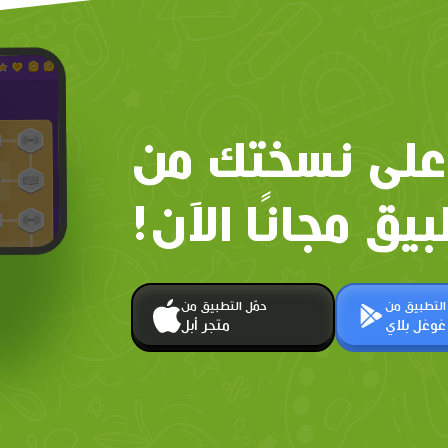
على نسختك من
بيق مجانًا الآن!
 التطبيق من
حمّل التطبيق من
غوغل بلاي
متجر أبل