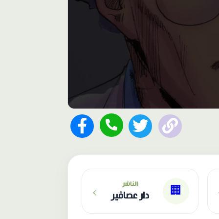
›
الناشر
🏢
دار عصافير