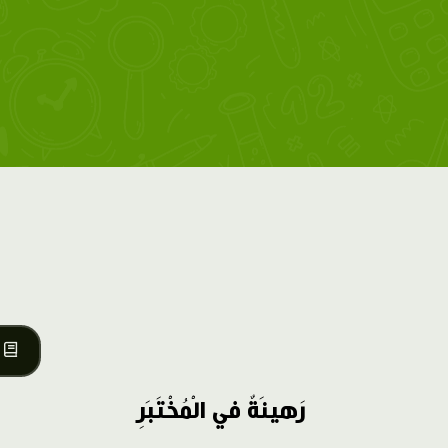
رَهينَةٌ في الْمُخْتَبَرِ