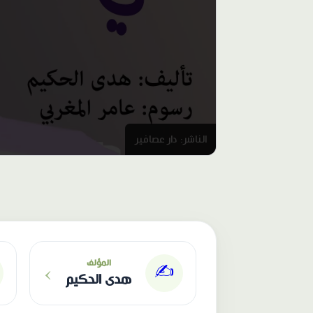
الناشر: دار عصافير
›
المؤلف
✍️
هدى الحكيم