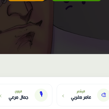
›
›
الرسّام
الراوي
🎙
🎨
عامر مغربي
جمال مرعي