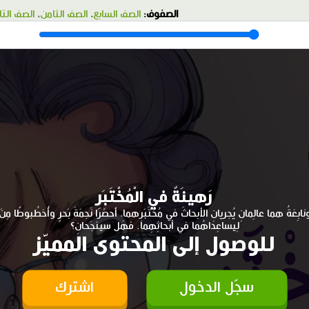
الصفوف:
الصف السابع
،
الصف الثامن
،
الصف الت
رَهينَةٌ في الْمُخْتَبَرِ
ونابِغةُ هما عالِمانِ يُجريانِ الأبحاثَ في مُختَبَرِهما، أَحضَرا نَجمَةَ بَحرٍ وأُخطُبوطًا مِنَ 
لِيساعِداهُما في أبحاثِهِما. فهَل سينجَحانِ؟
للوصول إلى المحتوى المميّز
سجّل الدخول
اشترك