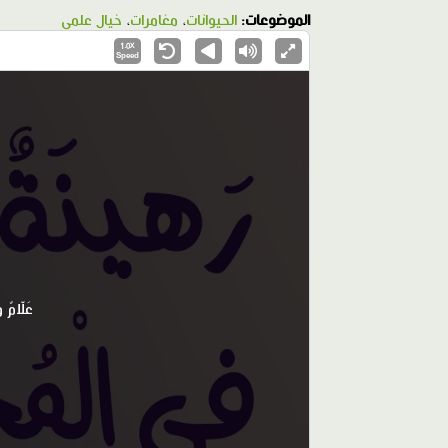
الموضوعات:
الحيوانات
،
مغامرات
،
خيال علمي
1.0X
Speed
عَلّامٌ 