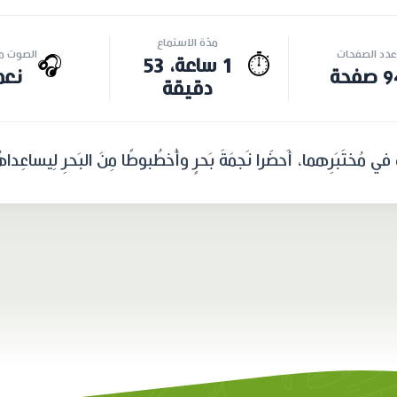
مدّة الاستماع
عدد الصفحات
الصوت مت
🎧
⏱️
1 ساعة، 53
صفحة
نعم
دقيقة
ثَ في مُختَبَرِهما، أَحضَرا نَجمَةَ بَحرٍ وأُخطُبوطًا مِنَ البَحرِ لِيسا