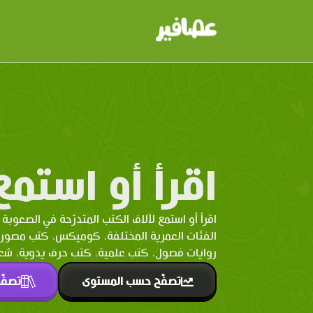
اقرأ أو استمع
اقرأ أو استمع لآلاف الكتب المتدرّحة في الصعوبة 
الفئات العمرية المختلفة. كوميكس، كتب مصو
روايات فصول، كتب علمية، كتب حرف يدوية، شعر 
تصفّح حسب المستوى
تصفّ