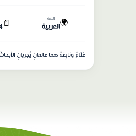
اللغة
🌍
📄
العربية
94 
عَلّامٌ ونابِغةُ هما عالِمانِ يُجريانِ الأبحا