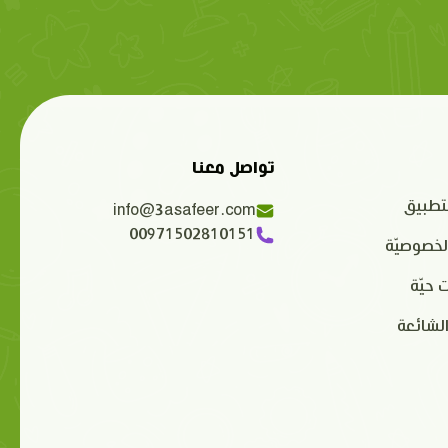
تواصل معنا
تطبيق
info@3asafeer.com
00971502810151
لخصوصيّة
 حيّة
الشائعة