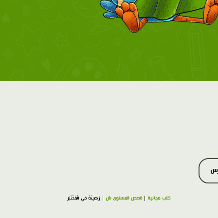
رس
كتب مجانية
|
قصص المستوى ش
| رَهينَةٌ في الْمُخْتَبَرِ