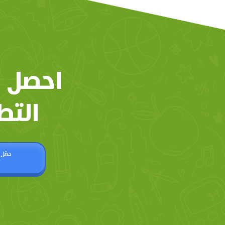
احصل 
التط
حمّل