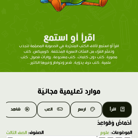
اقرأ أو استمع
اقرأ أو استمع لآلاف الكتب المتدرّحة في الصعوبة المصمّمة لتجذب
وتعلّم القرّاء من الفئات العمرية المختلفة. كوميكس، كتب
مصورة، كتب دون كلمات، كتب مسجوعة، روايات فصول، كتب
علمية، كتب حرف يدوية، شعر وخواطر وغيرها الكثير...
موارد تعليمية مجانيّة
اقرأ
ارسم
العب
شاهد
أَحْماضٌ وَقَواعِدُ
الموضوعات:
علوم
الصفوف:
الصف الثالث
1.0X