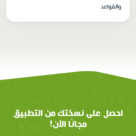
والقواعد
احصل على نسختك من التطبيق
مجانًا الآن!