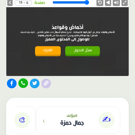
Speed
صفحة
0 - 15
أَحْماضٌ وَقَواعِدُ
الأحماض والقواعد نوعان من أنواع المواد الكيميائية ، تندرج معظم السوائل تحت هاتين الفئتين ، كيف يتم تصنيف
المحاليل؟ وما هو الأسّ الهيدروجيني؟ لنتعرف معًا على الأحماض والقواعد
للوصول إلى المحتوى المميّز
سجّل الدخول
اشترك
الناشر: دار عصافير
›
المؤلف
✍️
🎨
جمال حمزة