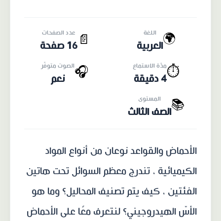
اللغة
عدد الصفحات
🌍
📄
العربية
16 صفحة
مدّة الاستماع
الصوت متوفّر
🎧
⏱️
4 دقيقة
نعم
المستوى
📚
الصف الثالث
الأحماض والقواعد نوعان من أنواع المواد
الكيميائية ، تندرج معظم السوائل تحت هاتين
الفئتين ، كيف يتم تصنيف المحاليل؟ وما هو
الأسّ الهيدروجيني؟ لنتعرف معًا على الأحماض