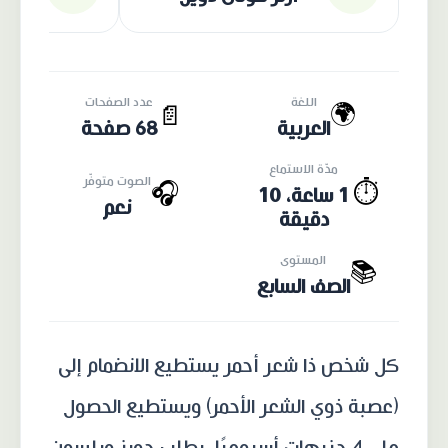
اللغة
عدد الصفحات
🌍
📄
العربية
68 صفحة
مدّة الاستماع
الصوت متوفّر
🎧
⏱️
1 ساعة، 10
نعم
دقيقة
المستوى
📚
الصف السابع
كل شخص ذا شعر أحمر يستطيع الانضمام إلى
(عصبة ذوي الشعر الأحمر) ويستطيع الحصول
على 4 جنيهات أسبوعيًا، يطلب جوبز ويلسون