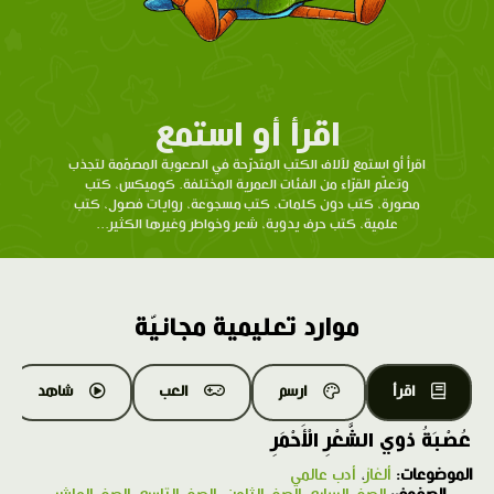
اقرأ أو استمع
اقرأ أو استمع لآلاف الكتب المتدرّحة في الصعوبة المصمّمة لتجذب
وتعلّم القرّاء من الفئات العمرية المختلفة. كوميكس، كتب
مصورة، كتب دون كلمات، كتب مسجوعة، روايات فصول، كتب
علمية، كتب حرف يدوية، شعر وخواطر وغيرها الكثير...
موارد تعليمية مجانيّة
اقرأ
ارسم
العب
شاهد
عُصْبَةُ ذوي الشَّعْرِ الْأَحْمَرِ
الموضوعات:
ألغاز
،
أدب عالمي