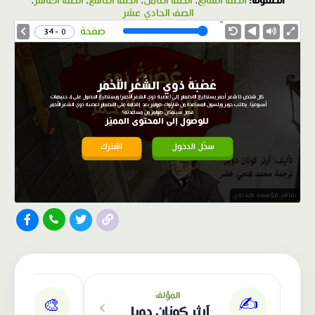
الصفوف:
الصف السابع
،
الصف الثامن
،
الصف التاسع
،
الصف العاشر
،
الصف الحادي عشر
1.0X
Speed
صفحة
0 - 34
عُصْبَةُ ذوي الشَّعْرِ الْأَحْمَرِ
كل شخص ذا شعر أحمر يستطيع الانضمام إلى (عصبة ذوي الشعر الأحمر) ويستطيع الحصول على 4 جنيهات
أسبوعيًا، يطلب جوبز ويلسون المساعدة من شارلوك هولمز بعد إقدامه على الانضمام لعصبة ذوي الشعر الأحمر.
فهل سيتمكن هولمز من مساعدته؟
للوصول إلى المحتوى المميّز
سجّل الدخول
اشترك
الناشر: مؤسسة هنداوي
›
المؤلف
✍️
🎨
آرثر كونان دويل