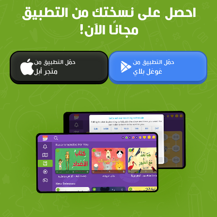
احصل على نسختك من التطبيق
مجانًا الآن!
حمّل التطبيق من
حمّل التطبيق من
غوغل بلاي
متجر أبل