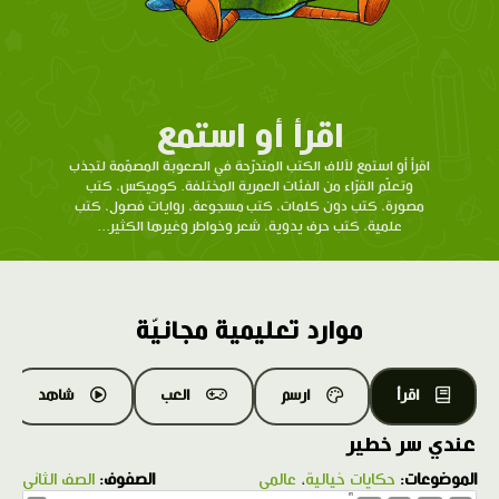
اقرأ أو استمع
اقرأ أو استمع لآلاف الكتب المتدرّحة في الصعوبة المصمّمة لتجذب
وتعلّم القرّاء من الفئات العمرية المختلفة. كوميكس، كتب
مصورة، كتب دون كلمات، كتب مسجوعة، روايات فصول، كتب
علمية، كتب حرف يدوية، شعر وخواطر وغيرها الكثير...
موارد تعليمية مجانيّة
اقرأ
ارسم
العب
شاهد
عندي سر خطير
الموضوعات:
حكايات خيالية
،
عالمي
الصفوف:
الصف الثاني
1.0X