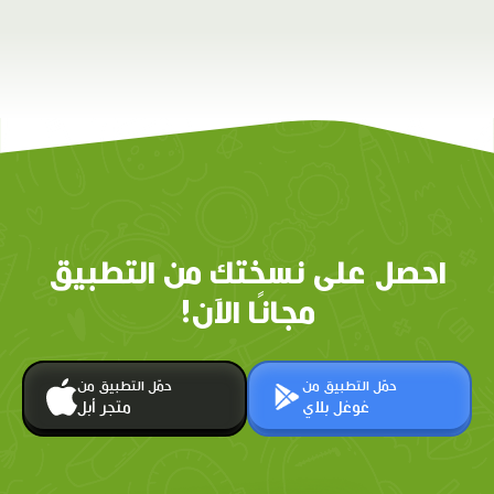
احصل على نسختك من التطبيق
مجانًا الآن!
حمّل التطبيق من
حمّل التطبيق من
غوغل بلاي
متجر أبل