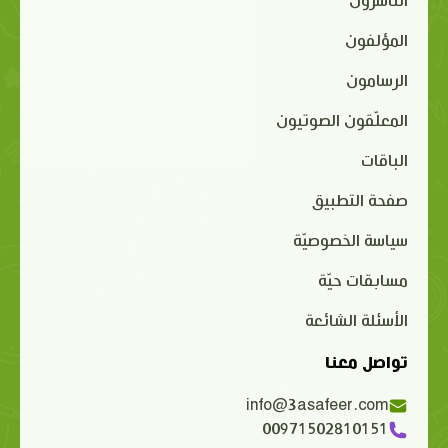
الناشرون
المؤلفون
الرسامون
المعلّقون الصوتيون
الباقات
صفحة التطبيق
سياسة الخصوصيّة
مسابقات حيّة
الأسئلة الشائعة
تواصل معنا
info@3asafeer.com
00971502810151