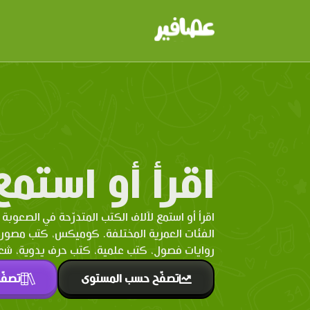
اقرأ أو استمع
اقرأ أو استمع لآلاف الكتب المتدرّحة في الصعوبة 
الفئات العمرية المختلفة. كوميكس، كتب مصو
روايات فصول، كتب علمية، كتب حرف يدوية، شعر 
تصفّح حسب المستوى
تصفّ