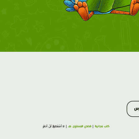
رس
كتب مجانية
|
قصص المستوى هـ
| لا أَسْتَطيعُ أَنْ أَنامَ