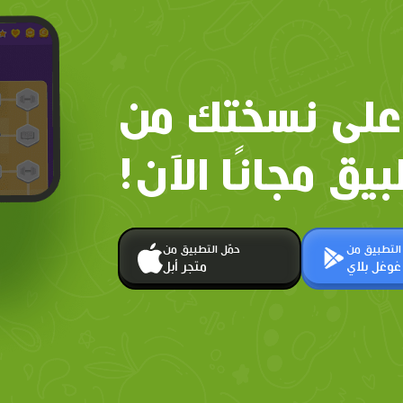
على نسختك من
بيق مجانًا الآن!
 التطبيق من
حمّل التطبيق من
غوغل بلاي
متجر أبل