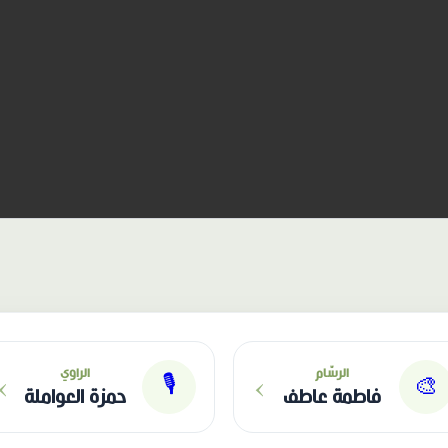
›
›
الرسّام
الراوي
🎙
🎨
فاطمة عاطف
حمزة العواملة