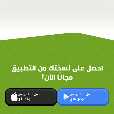
احصل على نسختك من التطبيق
مجانًا الآن!
حمّل التطبيق من
حمّل التطبيق من
غوغل بلاي
متجر أبل