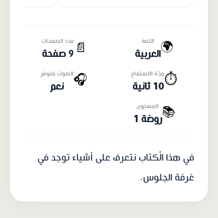
اللغة
عدد الصفحات
🌍
📄
العربية
9 صفحة
مدّة الاستماع
الصوت متوفّر
🎧
⏱️
10 ثانية
نعم
المستوى
📚
روضة 1
في هذا الْكتاب نتعرف على أشياء توجد في
غرفة الجلوس.