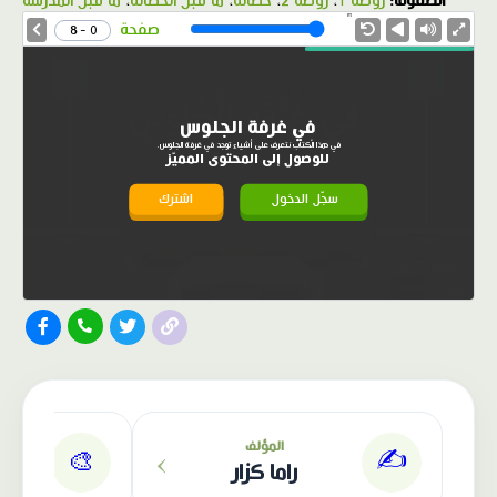
الصفوف:
روضة 1
،
روضة 2
،
حضانة
،
ما قبل الحضانة
،
ما قبل المدرسة
1.0X
Speed
صفحة
0 - 8
في غرفة الجلوس
في هذا الْكتاب نتعرف على أشياء توجد في غرفة الجلوس.
للوصول إلى المحتوى المميّز
سجّل الدخول
اشترك
الناشر: دار عصافير
›
المؤلف
✍️
🎨
راما كزار