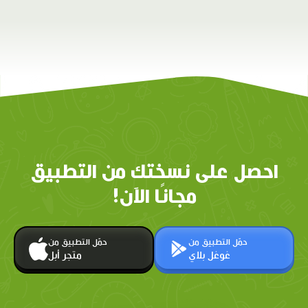
احصل على نسختك من التطبيق
مجانًا الآن!
حمّل التطبيق من
حمّل التطبيق من
غوغل بلاي
متجر أبل