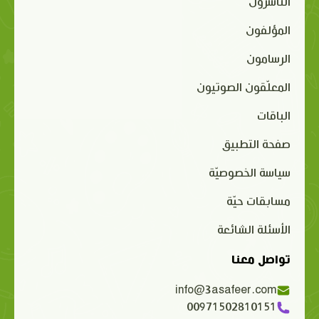
الناشرون
المؤلفون
الرسامون
المعلّقون الصوتيون
الباقات
صفحة التطبيق
سياسة الخصوصيّة
مسابقات حيّة
الأسئلة الشائعة
تواصل معنا
info@3asafeer.com
00971502810151