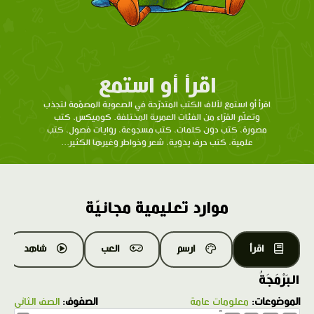
اقرأ أو استمع
اقرأ أو استمع لآلاف الكتب المتدرّحة في الصعوبة المصمّمة لتجذب
وتعلّم القرّاء من الفئات العمرية المختلفة. كوميكس، كتب
مصورة، كتب دون كلمات، كتب مسجوعة، روايات فصول، كتب
علمية، كتب حرف يدوية، شعر وخواطر وغيرها الكثير...
موارد تعليمية مجانيّة
اقرأ
ارسم
العب
شاهد
البَرْمَجَةُ
الموضوعات:
معلومات عامة
الصفوف:
الصف الثاني
1.0X