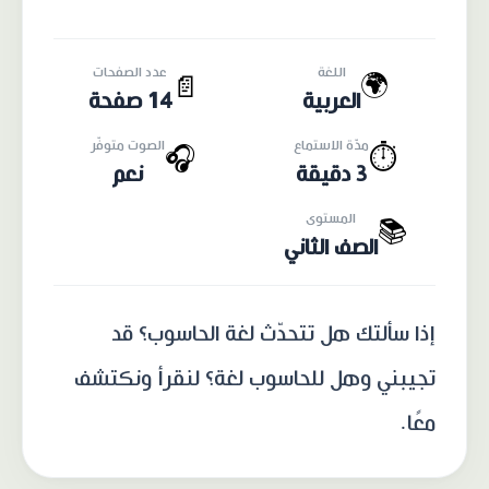
اللغة
عدد الصفحات
🌍
📄
العربية
14 صفحة
مدّة الاستماع
الصوت متوفّر
🎧
⏱️
3 دقيقة
نعم
المستوى
📚
الصف الثاني
إذا سألتك هل تتحدّث لغة الحاسوب؟ قد
تجيبني وهل للحاسوب لغة؟ لنقرأ ونكتشف
معًا.