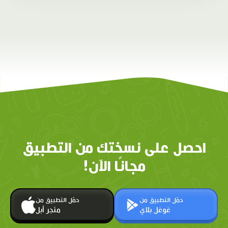
احصل على نسختك من التطبيق
مجانًا الآن!
حمّل التطبيق من
حمّل التطبيق من
غوغل بلاي
متجر أبل