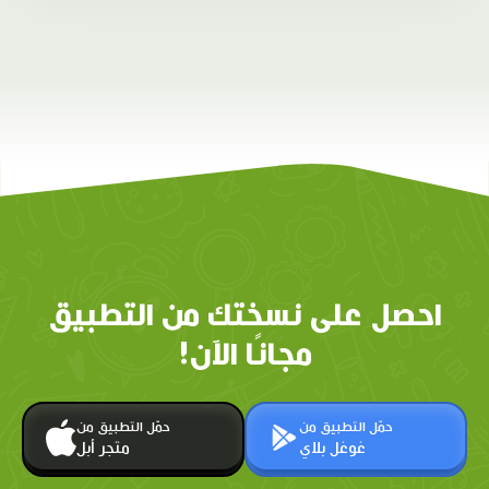
احصل على نسختك من التطبيق
مجانًا الآن!
حمّل التطبيق من
حمّل التطبيق من
غوغل بلاي
متجر أبل