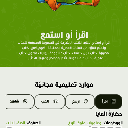
اقرأ أو استمع
اقرأ أو استمع لآلاف الكتب المتدرّحة في الصعوبة المصمّمة لتجذب
وتعلّم القرّاء من الفئات العمرية المختلفة. كوميكس، كتب
مصورة، كتب دون كلمات، كتب مسجوعة، روايات فصول، كتب
علمية، كتب حرف يدوية، شعر وخواطر وغيرها الكثير...
موارد تعليمية مجانيّة
اقرأ
ارسم
العب
شاهد
حَضارَةُ الْمايا
الموضوعات:
معلومات عامة
،
تاريخ
الصفوف:
الصف الثالث
1.0X