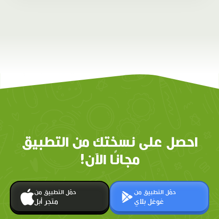
احصل على نسختك من التطبيق
مجانًا الآن!
حمّل التطبيق من
حمّل التطبيق من
غوغل بلاي
متجر أبل