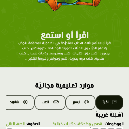
اقرأ أو استمع
اقرأ أو استمع لآلاف الكتب المتدرّحة في الصعوبة المصمّمة لتجذب
وتعلّم القرّاء من الفئات العمرية المختلفة. كوميكس، كتب
مصورة، كتب دون كلمات، كتب مسجوعة، روايات فصول، كتب
علمية، كتب حرف يدوية، شعر وخواطر وغيرها الكثير...
موارد تعليمية مجانيّة
اقرأ
ارسم
العب
شاهد
أَسْئِلَةٌ غَريبَةُ
الموضوعات:
قصص مضحكة
،
حكايات خيالية
الصفوف:
الصف الثاني
1.0X