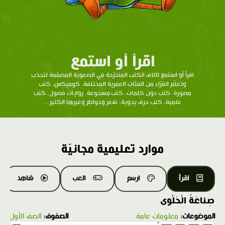
اقرأ أو استمع
اقرأ أو استمع لآلاف الكتب المتدرّحة في الصعوبة المصمّمة لتجذب
وتعلّم القرّاء من الفئات العمرية المختلفة. كوميكس، كتب
مصورة، كتب دون كلمات، كتب مسجوعة، روايات فصول، كتب
علمية، كتب حرف يدوية، شعر وخواطر وغيرها الكثير...
موارد تعليمية مجانيّة
اقرأ
ارسم
العب
شاهد
صِناعَةُ الْحَلْوى
الموضوعات:
معلومات عامة
الصفوف:
الصف الأول
1.0X