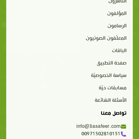
الناشرون
المؤلفون
الرسامون
المعلّقون الصوتيون
الباقات
صفحة التطبيق
سياسة الخصوصيّة
مسابقات حيّة
الأسئلة الشائعة
تواصل معنا
info@3asafeer.com
00971502810151