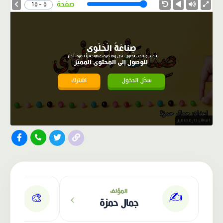
Speed
صفحة
0 - 10
صِناعَةُ الْحَلْوى
الكثير منا يحب الحلوى، لكن ماذا نعرف عنها؟ اقرأ لتعرف أكثر.
للوصول إلى المحتوى المميّز
سجّل الدخول
اشترك
الناشر: دار عصافير
›
المؤلف
✍️
🎨
جمال حمزة