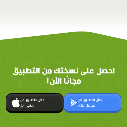
احصل على نسختك من التطبيق
مجانًا الآن!
حمّل التطبيق من
حمّل التطبيق من
غوغل بلاي
متجر أبل