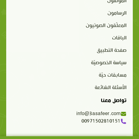
المؤلفون
الرسامون
المعلّقون الصوتيون
الباقات
صفحة التطبيق
سياسة الخصوصيّة
مسابقات حيّة
الأسئلة الشائعة
تواصل معنا
info@3asafeer.com
00971502810151