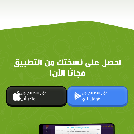
احصل على نسختك من التطبيق
مجانًا الآن!
حمّل التطبيق من
حمّل التطبيق من
غوغل بلاي
متجر أبل