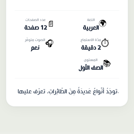
اللغة
عدد الصفحات
🌍
📄
العربية
12 صفحة
مدّة الاستماع
الصوت متوفّر
🎧
⏱️
2 دقيقة
نعم
المستوى
📚
الصف الأول
.توجَدُ أَنْواعٌ عَديدَةٌ مِنَ الطّائِراتِ، تعرّف عليها